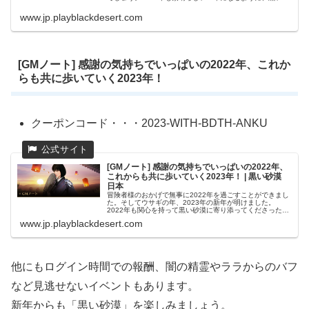
漠でも新年をお祝いしましょう！ イベント1. みんなで「あ
けましておめでとう」...
www.jp.playblackdesert.com
[GMノート] 感謝の気持ちでいっぱいの2022年、これか
らも共に歩いていく2023年！
クーポンコード・・・2023-WITH-BDTH-ANKU
[GMノート] 感謝の気持ちでいっぱいの2022年、
これからも共に歩いていく2023年！ | 黒い砂漠
日本
冒険者様のおかげで無事に2022年を過ごすことができまし
た。そしてウサギの年、2023年の新年が明けました。
2022年も関心を持って黒い砂漠に寄り添ってくださった冒
険者の皆様に黒い砂漠のキム・ジェヒ総括PDと黒い砂漠の
www.jp.playblackdesert.com
GMたちからの新年挨拶...
他にもログイン時間での報酬、闇の精霊やララからのバフ
など見逃せないイベントもあります。
新年からも「黒い砂漠」を楽しみましょう。