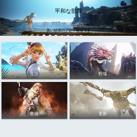
平和な部屋
黒い砂漠のプレイ情報です
生活
狩場
装備
更新