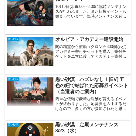
10月9日(水)6:00～8:00に臨時メンテナン
スが行われました。また転換イベントも
始まっています。臨時メンテナンス狩場
の不具合やドーサ関係の依頼での不具合
の修正の為、行われた様です。いつもな
ら「心を込めた箱」が補填として配布さ
れますが、...
オルビア・アカデミー建設開始
黒い砂漠
闇の精霊から依頼（クロン石300個など）
アカデミー寄付チケットを購入、寄付チ
ケットをエマに渡してアカデミー寄付証
書を獲得冒険者様の家名がデジタル銘板
に刻まれる予定（「 アカデミー寄付証
書」の獲得数量を基準に表示順を決定）
これまでにも何度かあ...
黒い砂漠 ハズレなし！[EV] 五
黒い砂漠
色の紐で結ばれた応募券イベント
（
当選者のご案内
）
簡単な依頼で豪華な報酬が貰えるイベン
トが終わりました。応募券を入手するだ
けなので、多くの方が参加されたと思い
ます。当選者数も多く、また参加賞的な
報酬で全ての冒険者に貰える報酬もあり
ます。皆さん、豪華な報酬は当たったで
黒い砂漠 定期メンテナンス
黒い砂漠
しょうか？ ハズレなし！...
8/23（水）