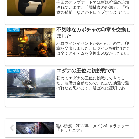
今回のアップデートでは新規狩場の追加
されています。「闇捕食の起源」、「捕
食の精髄」などがドロップするようで
す。黒い砂漠の装備強化に大きな変化が
訪れるかもしれません。新規イベントは
控えめです。ただ戦闘経験値アップやア
不気味なカボチャの印章を交換し
黒い砂漠
イテム獲得確率アップなどは...
ました
ハロウィンイベントが終わったので、印
章を交換しました。ログイン報酬だけで
は全てアイテムを交換出来なかったの
で、注意が必要です。ただ「 善と悪のオ
ーラを宿した箱」や「 不気味なカボチャ
バスケット」からも印章が入手できるの
エダナの王位に初挑戦です
黒い砂漠
で、ぎりぎり足りるかも...
初めてエダナの王位に挑戦してきまし
た。装備は全然なので、たぶん抽選で選
ばれたと思います。選ばれた証明である
UIが表示された時はびっくりです。諦め
ずに応募して良かったです。まぁ、対戦
自体は速攻で倒されてしまい何も出来ま
せんでした。見ていない方...
黒い砂漠 2022年 メインキャラクター
「ドラカニア」