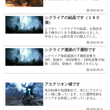
使用すれば十分狩れます。今はイベント
で戦闘用のバフアイテムもいくつかあり
2026.06.10
ます。狩場では可愛い見た目のMOBを注
視する余裕...
シクライアの結晶です（１８０
個）
ようやく「シクライアの結晶」を抵抗水
晶３種分の１８０個集め終わりました。
半分くらいは取引所での購入でした。シ
クライア下層部でのドロップ率自体はそ
2026.05.30
こまで悪くなかったです。ただ行くまで
が大変ですし、雑貨の事を考えるとそこ
シクライア遺跡の下層部です
まで儲かりません。赤い球...
シクライア海底遺跡の下層部攻撃力：
395、防御力：460攻撃力：1905(攻撃力制
限：1935)、防御力：800A３９０になっ
たので、ついにシクライア遺跡の下層部
2026.05.23
に行ってきました。バフもりもりでギリ
ギリ攻撃力が足りる感じです。防御力に
関して...
アエテリオン城です
気分転換や知識集めで、未だにアエテリ
オン城に通っています。ただ週間依頼を
クリアする程度しか狩っていません。そ
こで気づいたのですが、ギミックの黒い
渦が中央部に寄ってきている気がしま
2026.04.21
す。今まではちょっと離れた感じで狩り