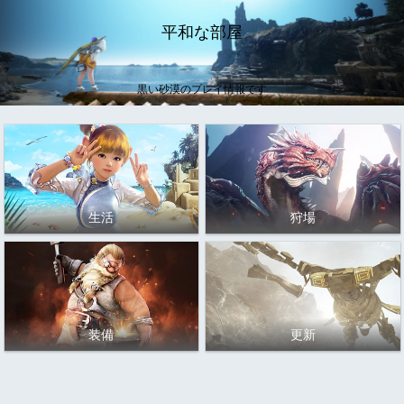
平和な部屋
黒い砂漠のプレイ情報です
生活
狩場
装備
更新