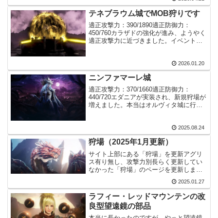
にくかったのですが、ちょっ...
テネブラウム城でMOB狩りです
適正攻撃力：390/1890適正防御力：
450/760カラザドの強化が進み、ようやく
適正攻撃力に近づきました。イベントの
料理での攻撃力アップも含めてのギリギ
リです。防御力についてはエダナの防具
2026.01.20
の強化が初めは楽なので、余裕がある感
じです。MO...
ニンファマーレ城
適正攻撃力：370/1660適正防御力：
440/720エダニアが実装され、新規狩場が
増えました。本当はオルヴィタ城に行き
たいのですが、私の装備的に厳しいので
す。しばらくはニンファマーレ城で頑張
2025.08.24
ります。A３７３はありますが、合計の攻
撃力は１６...
狩場（2025年1月更新）
サイト上部にある「狩場」を更新アグリ
ス有り無し、攻撃力別長らく更新してい
なかった「狩場」のページを更新しまし
た。やはり新規狩場ほど効率が良く、そ
2025.01.27
の分、高い装備水準も求められます。黒
い砂漠では殆どのアイテムが購入出来ま
ラフィー・レッドマウンテンの改
す。ですが、自力でのドロ...
良型望遠鏡の部品
本当に長かったのですが、やっと望遠鏡