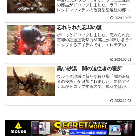
の部品がドロップしました。ラフィー・
レッドマウンテンの改良型望遠鏡の部品
今回入手出来たのは「亡者の街」と「ツ
2024.10.06
ングラド遺跡」のどちらでもドロップす
る共通の部品になります。ずっと「亡者
忘れられた忘却の証
の街」で狩りをしていたの...
ポロっとドロップしました。忘れられた
忘却の証適正攻撃力310以上の狩り場でド
ロップするアイテムです。エレテアの試
練に入場する事が出来る様になります。
エレテアの試練メニュー(Esc)から入場計
2024.05.31
3つの試練を克服すると「忘れられた試練
の遺産」が眠...
黒い砂漠 闇の追従者の寝所
ウルキタ地域に新たな狩り場「闇の追従
者の寝所」が追加されました。新規アイ
テムがドロップするので、現状ではかな
り人気の狩場になっています。混み混み
で大変ですが、しばらく狩りを頑張って
2023.12.08
みました。ちなみに覚醒DR、A309、
D412です。闇の追従...