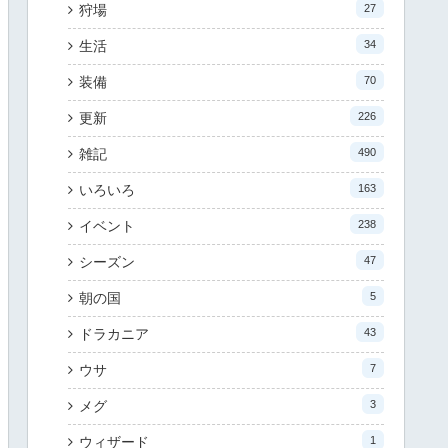
狩場
27
生活
34
装備
70
更新
226
雑記
490
いろいろ
163
イベント
238
シーズン
47
朝の国
5
ドラカニア
43
ウサ
7
メグ
3
ウィザード
1