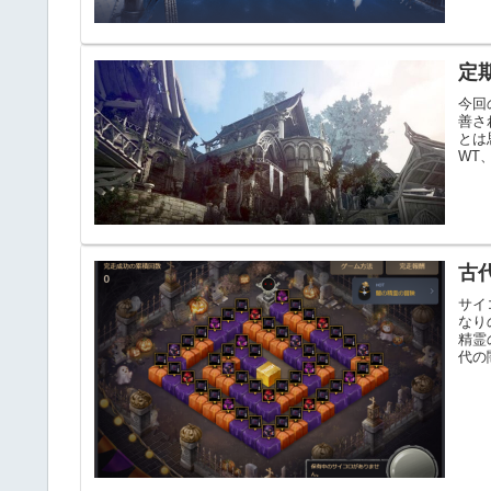
定
今回
善さ
とは
WT、
古
サイ
なり
精霊
代の