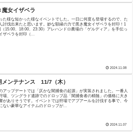
き魔女イザベラ
った様な短かった様なイベントでした。一日に何度も登場するので、た
ん討伐出来たと思います。妙な額縁の力で黒き魔女イザベラを封印！1
回（15:00、18:00、23:30）アレハンドロ農場の「ゲルディア」を手伝っ
イザベラを封印（...
2024.11.08
期メンテナンス 11/7（木）
のアップデートでは「仄かな闇捕食の起源」が実装されました。一番人
狩場、ツングラド遺跡でのドロップ品「闇捕食者の精髄」の価格に大き
響がありそうです。イベントでは狩場でアプアールを討伐する事で、今
にない豪華なアイテムのドロップが...
2024.11.07