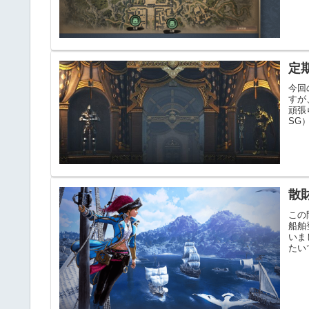
定
今回
すが
頑張
SG
散
この
船舶
いま
たい