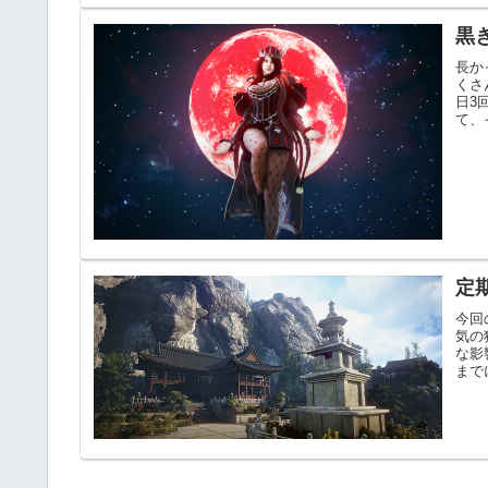
黒
長か
くさ
日3
て、
定
今回
気の
な影
まで