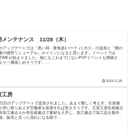
期メンテナンス 11/28（木）
のアップデートでは「黒い祠 - 黄海道(パーティ) ボス」の追加と「闇の
者の寝所リニューアル」がメインになると思います。イベントでは
TTIMEが始まりました。他にもこれまでにないPVPイベントも開催さ
より一層楽しめそうです。...
2024.11.28
室工房
月21日のアップデートで追加されました。あまり難しく考えず、生産拠
か所に取りあえず労働者を派遣すれば良さそうです。王室工房生産拠点
所加工拠点４か所生産拠点で素材を入手し、加工拠点で加工品を製作、
後、販売と言った流れになる様で...