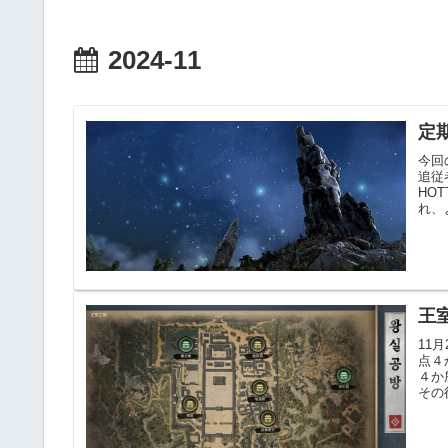
2024-11
定
今回
追従
HO
れ、
王
11
点４
４か
その