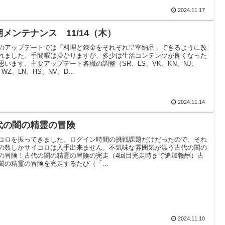
2024.11.17
期メンテナンス 11/14（木）
のアップデートでは「料理と錬金をそれぞれ皇室納品」できるように改
れました。手間暇は掛かりますが、多少は生活コンテンツが良くなった
思います。主要アップデート各職の調整（SR、LS、VK、KN、NJ、
WZ、LN、HS、NV、D...
2024.11.14
代の闇の精霊の冒険
コロを振ってきました。ログイン時間の挑戦課題だけだったので、それ
の数しかサイコロは入手出来ません。不気味な雰囲気が漂う古代の闇の
の冒険！古代の闇の精霊の冒険の完走（4回目完走時まで追加報酬）古
闇の精霊の冒険を完走するたび（「...
2024.11.10