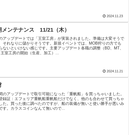
2024.11.23
期メンテナンス 11/21（木）
のアップデートでは「王室工房」が実装されました。準備は大変そうで
、それなりに儲かりそうです。新規イベントでは、MOB狩りの方でも
らないといけない感じです。主要アップデート各職の調整（BD、MT、
）王室工房の開始（生産、加工）...
2024.11.21
財
間のアップデートで取引可能になった「重帆船」を買っちゃいました。
登録証：エフェリア重帆船重帆船だけでなく、他のも合わせて買っちゃ
した。買った後に調べたのですが、船の装備が無いと使い勝手が悪いみ
です。カラスコインなんて無いので...