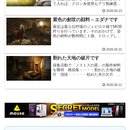
て入れば、クロン未使用もアリ熟練度を
少しでも上げる為、生活熟練度道具を強
2026.06.23
化しました。おたまやフラスコ、椅子と
かです。アクセや服に比べれば、かなり
紫色の創世の顔料 – エダナです
楽な部類だと思います。特...
最近は最上位狩場のジェピロス城でMOB
狩りを行っています。そのおかげで、染
色の材料が数時間に１個、ドロップして
くれます。ただ１００個集めないと染色
出来ません。そう思っていましたが、ポ
2026.06.22
ロっと「紫色の創世の顔料 - エダナ」が
出てくれました。い...
割れた大地の破片です
採集活動で「ノストスの星」の製作材料
を獲得 鍬採集・・・・割れた大地の破
片 伐採・・・・・枯れた木の欠片 樹
液採取・・・透明な生命の根源 採
鉱・・・・・微かな鉱脈の破片 屠
2026.06.21
殺・・・・・微かな野生の魂 なめ
し・・・・色褪せた自然の外皮今回は
鍬...