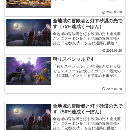
購入制限・・・家門あたり週1回(毎週月
曜日の0時に初期化されます)先週のメン
2026.06.30
テから月曜日を跨いだので、またパール
商店で異...
全地域の冒険者と灯す砂漠の光で
す（75%達成くーぽん）
全地域の冒険者と灯す砂漠の光！達成度
ごとにクーポンを！全地域の冒険者様と
共に「 砂漠の光」を古代遺跡に供給７
５％達成クーポン・・・WESH-INEA-
2026.06.29
SONE-TEAM75%、3段階証の目標獲得数
「750,000,000個」を達成したようで...
狩りスペシャルです
「狩りスペシャル」が登場好きな狩り場
でモンスターを討伐してポイント最大の
「16,000ポイント」まで集める事が出来
ました。MOB狩りはサボり気味でした
が、期間的に結構余裕がある感じです。
2026.06.28
ただちょっと報酬が微妙です。狩りスペ
シャルパスを購入し...
全地域の冒険者と灯す砂漠の光で
す（50%達成くーぽん）
全地域の冒険者と灯す砂漠の光！達成度
ごとにクーポンを！全地域の冒険者様と
共に「 砂漠の光」を古代遺跡に供給５