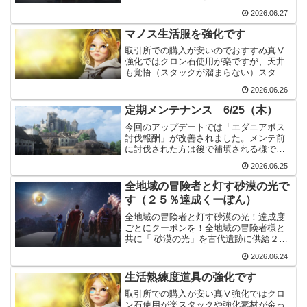
０％達成クーポン・・・BECO-MING-
2026.06.27
BRIG-HTER50%、2段階証の目標獲得数
「500,000,000個」を達成したようで...
マノス生活服を強化です
取引所での購入が安いのでおすすめ真Ⅴ
強化ではクロン石使用が楽ですが、天井
も覚悟（スタックが溜まらない）スタッ
クや強化素材がかなり余っていても、強
2026.06.26
化自体に時間が掛かる事を注意生活熟練
度を少しでも上げる為、マノス生活服に
定期メンテナンス 6/25（木）
手を出しました。・・・強...
今回のアップデートでは「エダニアボス
討伐報酬」が改善されました。メンテ前
に討伐された方は後で補填される様で
す。新規イベントでは赤戦イベントが始
2026.06.25
まります。ソラレレギュラーシーズンが
終わったので、しばらくは赤戦になりそ
全地域の冒険者と灯す砂漠の光で
うです。主要アップデート各...
す（２５％達成くーぽん）
全地域の冒険者と灯す砂漠の光！達成度
ごとにクーポンを！全地域の冒険者様と
共に「 砂漠の光」を古代遺跡に供給２
５％達成クーポン・・・LIGH-TUPF-
2026.06.24
OURY-EARSまずは25%、1段階証の目標
獲得数「250,000,000個」を達成した...
生活熟練度道具の強化です
取引所での購入が安い真Ⅴ強化ではクロ
ン石使用が楽スタックや強化素材が余っ