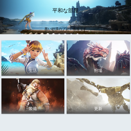
平和な部屋
黒い砂漠のプレイ情報です
生活
狩場
装備
更新