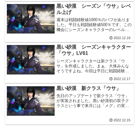
「ウサ」のMOB狩りは1つか2つのスキル
黒い砂漠 シーズン「ウサ」レベ
で倒せる雑魚MOB...
ル上げ
週末は戦闘経験値1000％のバフがありま
した。平日も戦闘経験値500％です。この
機会にシーズンキャラクターのレベルを
62まで上げてしまいたいです。シーズン
2022.12.19
キャラクターシーズンキャラクターで
「ウサ」を作成しました。レベル61にな
黒い砂漠 シーズンキャラクター
り、トゥバラⅤ...
「ウサ」LV61
シーズンキャラクターは新クラス「ウ
サ」を作成しました。まぁ、大体みんな
そうですよね。今回は平日に戦闘経験値
500％、週末に戦闘経験値1000％のバフ
2022.12.17
があります。その他にもイベントで各種
バフがあります。レベル上げは今までで
黒い砂漠 新クラス「ウサ」
一番楽だったと思いま...
先日のアップデートで新クラス「ウサ」
が実装されました。黒い砂漠初の双子ク
ラスという事で来月には「メグ」の実装
も予定されています。エフェクトはそこ
まで派手ではありませんが、逆に落ち着
2022.12.15
いた感じが魅力なのかもしれません。新
クラス「ウサ」メイン武器...