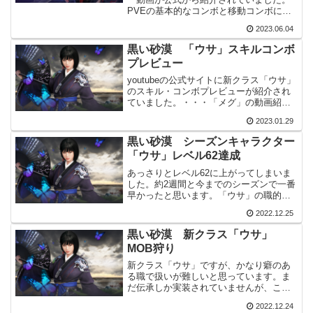
PVEの基本的なコンボと移動コンボにな
ります。「覚醒ウサ」はこんな感じか
2023.06.04
な？と分かる程度の動画です。職選びの
参考程度にはなると思います。「覚醒ウ
黒い砂漠 「ウサ」スキルコンボ
サ」スキル・コンボプレビ...
プレビュー
youtubeの公式サイトに新クラス「ウサ」
のスキル・コンボプレビューが紹介され
ていました。・・・「メグ」の動画紹介
を見つけた時に気が付いたので、前後し
2023.01.29
ています。少し前の動画なので、今見て
もあまり参考にはならないかもしれませ
黒い砂漠 シーズンキャラクター
ん。「ウサ」と「...
「ウサ」レベル62達成
あっさりとレベル62に上がってしまいま
した。約2週間と今までのシーズンで一番
早かったと思います。「ウサ」の職的
に、狩場を変えた事が大きかったと思い
2022.12.25
ます。シーズンキャラクター「ウサ」レ
ベル62レベル61まではそれほど難しくあ
黒い砂漠 新クラス「ウサ」
りませんでした。「...
MOB狩り
新クラス「ウサ」ですが、かなり癖のあ
る職で扱いが難しいと思っています。ま
だ伝承しか実装されていませんが、これ
から錬成スキルや覚醒が実装されても扱
2022.12.24
いは難しいままだと思います。MOB狩り