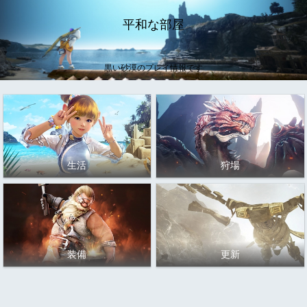
平和な部屋
黒い砂漠のプレイ情報です
生活
狩場
装備
更新