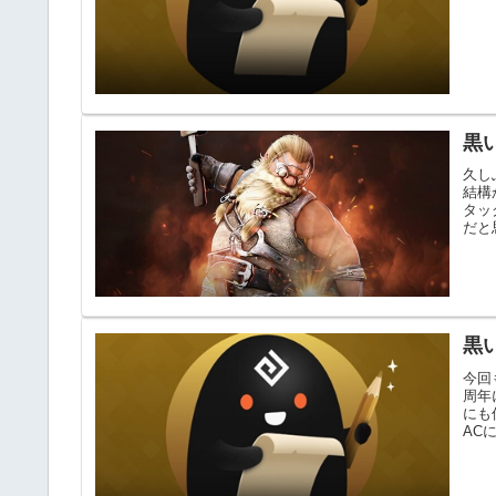
黒
久し
結構
タッ
だと
黒
今回
周年
にも
AC