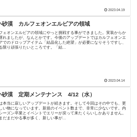
2023.04.19
い砂漠 カルフェオンエルビアの領域
フェオンエルビアの領域にやっと挑戦する事ができました。実装からか
遅れましたが、なんとかです。今後のアップデートではカルフェオンエ
アでのドロップアイテム「結晶化した絶望」が必要になりそうですし、
る限り頑張りたいところです。「結...
2023.04.14
い砂漠 定期メンテナンス 4/12（水）
は本当に寂しいアップデートが続きます。そして今回はその中でも、更
しい物になっています。新規のイベント数まで、非常に少ないです。内
シーズン卒業とイベントでエリーが戻って来たくらいしかありません。
まだまだやる事が多く、新しい事が...