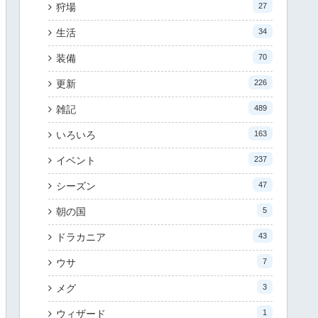
狩場
27
生活
34
装備
70
更新
226
雑記
489
いろいろ
163
イベント
237
シーズン
47
朝の国
5
ドラカニア
43
ウサ
7
メグ
3
ウィザード
1