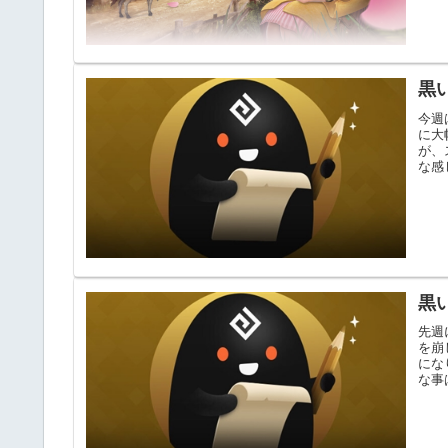
黒
今週
に大
が、
な感
黒
先週
を崩
にな
な事