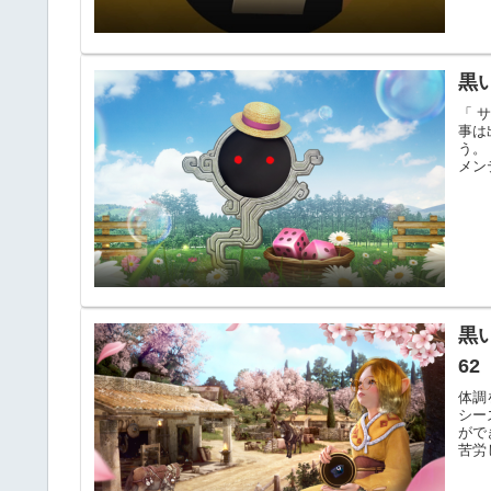
黒
「 
事は
う。
メンテ
黒
62
体調
シー
がで
苦労