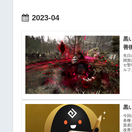
2023-04
黒
善
先日
雑貨
セ聖
ルフ
黒
今回
各種
貿易
改善