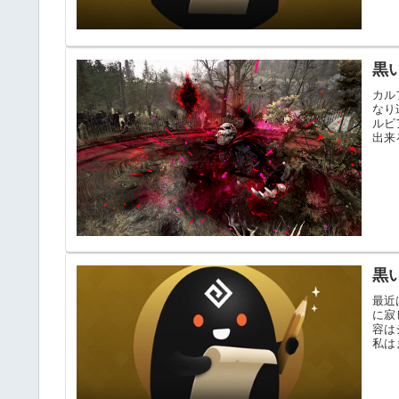
黒
カル
なり
ルビ
出来
黒
最近
に寂
容は
私は