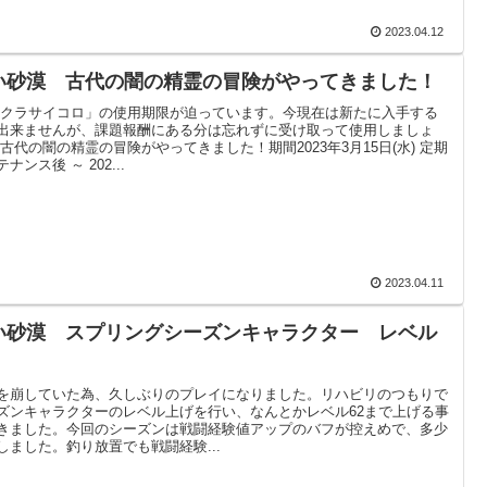
2023.04.12
い砂漠 古代の闇の精霊の冒険がやってきました！
サクラサイコロ」の使用期限が迫っています。今現在は新たに入手する
出来ませんが、課題報酬にある分は忘れずに受け取って使用しましょ
 古代の闇の精霊の冒険がやってきました！期間2023年3月15日(水) 定期
ナンス後 ～ 202...
2023.04.11
い砂漠 スプリングシーズンキャラクター レベル
を崩していた為、久しぶりのプレイになりました。リハビリのつもりで
ズンキャラクターのレベル上げを行い、なんとかレベル62まで上げる事
きました。今回のシーズンは戦闘経験値アップのバフが控えめで、多少
しました。釣り放置でも戦闘経験...