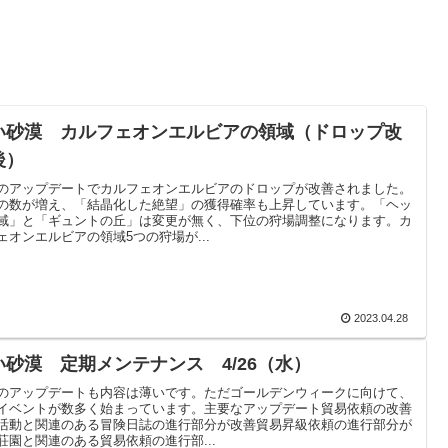
い砂漠 カルフェオンエルビアの領域（ドロップ改
後）
のアップデートでカルフェオンエルビアのドロップが改善されました。
の数が増え、「結晶化した絶望」の獲得確率も上昇しています。「ヘッ
域」と「ギュントの丘」は変更が無く、下位の狩場調整になります。カ
ェオンエルビアの領域5つの狩場が...
2023.04.28
い砂漠 定期メンテナンス 4/26（水）
のアップデートも内容は薄いです。ただゴールデンウィークに向けて、
イベントが数多く始まっています。主要なアップデート貿易依頼の改善
活動と関連のある冒険日誌の進行部分が改善貿易昇級依頼の進行部分が
荘園と関連のある貿易依頼の進行部...