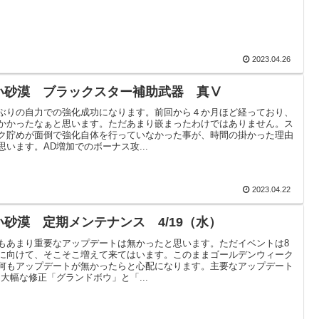
2023.04.26
い砂漠 ブラックスター補助武器 真Ⅴ
ぶりの自力での強化成功になります。前回から４か月ほど経っており、
かかったなぁと思います。ただあまり嵌まったわけではありません。ス
ク貯めが面倒で強化自体を行っていなかった事が、時間の掛かった理由
思います。AD増加でのボーナス攻...
2023.04.22
い砂漠 定期メンテナンス 4/19（水）
もあまり重要なアップデートは無かったと思います。ただイベントは8
に向けて、そこそこ増えて来てはいます。このままゴールデンウィーク
何もアップデートが無かったらと心配になります。主要なアップデート
に大幅な修正「グランドボウ」と「...