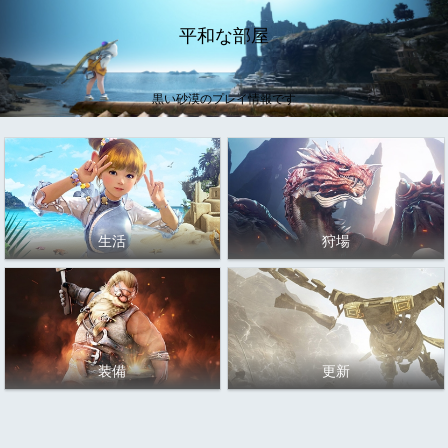
平和な部屋
黒い砂漠のプレイ情報です
生活
狩場
装備
更新