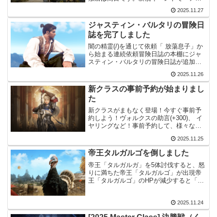
リスの熱気の回復量 +20,000」になって
2025.11.27
います。MOB狩りを頑張らないと溢れて
しまいそうです。主要アップデート大倀
ジャスティン・バルタリの冒険日
鬼の難...
誌を完了しました
闇の精霊(/)を通じて依頼「 放蕩息子」か
ら始まる連続依頼冒険日誌の本棚にジャ
スティン・バルタリの冒険日誌が追加面
倒でしたが、頑張りました。いくつかの
2025.11.26
称号とクロン石などが報酬です。各地を
回るだけでしたが、分かりにくい場所に
新クラスの事前予約が始まりまし
日誌があるので大変...
た
新クラスがまもなく登場！今すぐ事前予
約しよう！ヴォルクスの助言(+300)、 イ
ヤリングなど！事前予約して、様々な報
酬を全てGET！新クラスの実装前に事前
2025.11.25
予約をしておけば大丈夫そうです。カル
フェオン宴会が１２月１３日に開催され
帝王タルガルゴを倒しました
るので、そこで...
帝王「タルガルガ」を5体討伐すると、怒
りに満ちた帝王「タルガルゴ」が出現帝
王「タルガルゴ」のHPが減少すると「巨
大ターキーの卵」と「乱暴なターキー」
の群れが出現「乱暴なターキー」の群れ
2025.11.24
と帝王「タルガルゴ」を討伐し、「巨大
ターキーの卵」を討伐...