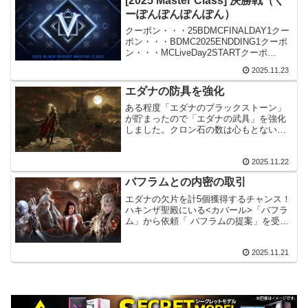
[2025 Master Class] 決勝戦（く
ーぽんぽんぽんぽん）
クーポン・・・25BDMCFINALDAY1クー
ポン・・・BDMC2025ENDDING1クーポ
ン・・・MCLiveDay2STARTクーポ
ン・・・2025BDMC1123END決勝戦が11
2025.11.23
月22日(土)と11月23日(日)に行われまし
た。...
エダナの防具を強化
ある程度「エダナのブラックストーン」
が貯まったので「エダナの武具」を強化
しました。クロン石の数は心もとないで
すが、最初はそこまで必要ではないので
なんとかなりそうです。真Ⅰはスタック
2025.11.22
１５０、真Ⅱはスタック１８０、真Ⅲは
スタック２００での強化で...
バフラムとの内密の取引
エダナの欠片を計5個獲得するチャンス！
ハキンザ聖殿にいる<カバール>「バフラ
ム」から依頼「 バフラムの提案」を受注
バフラムに真(I)デヴォレカアクセサリー
を渡すエダニアのメイン依頼さえ進めて
2025.11.21
いれば依頼を受けられます。面倒ですが
難しい事は無い...