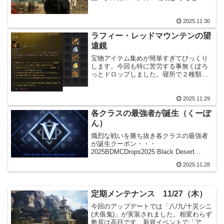
大ターキーの卵」と「乱暴なターキー」
の群れが出現「乱暴なターキー」の群れ
2025.11.30
と帝王「タルガルゴ」を討伐し、「巨大
ターキーの卵」を討伐...
ラフィー・レッドマウンテンの望
遠鏡
宝物アイテム集めが簡単すぎてびっくり
します。今回も特に苦労する事無くぽろ
っとドロップしました。寝所で２種類が
複数。絵の具で残りの一つ。共通の方で
は無かったので助かりました。これで残
るは巨匠だけです。まだ絵の具が残って
2025.11.29
いるので、出来る限りは消...
各クラスの最強者が誕生（くーぽ
ん）
熾烈な戦いを勝ち抜き各クラスの最強者
が誕生クーポン・・・
2025BDMCDrops2025 Black Desert
Master Class優勝者が紹介されていま
2025.11.28
す。まぁ、そこよりもクーポンの方が大
切ではあります。なかなか盛況だったと
思う...
定期メンテナンス 11/27（木）
今回のアップデートでは「八/九/十災シニ
(大倀鬼)」が実装されました。相変わらず
敷居は高目です。新規イベントで「アグ