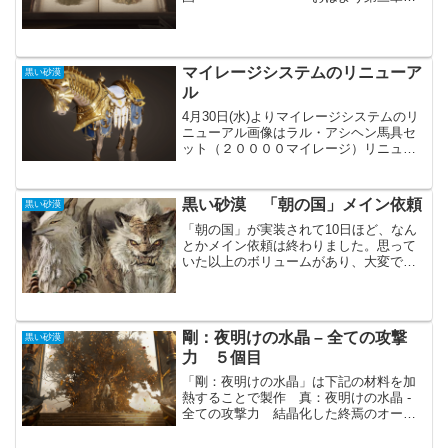
ウルキタ・・・・・・・・これはもう私
のものです第四章：これからも続く冒
険・・・To Be Continued最後の「ある冒
険者の冒険日誌」が実装され...
マイレージシステムのリニューア
黒い砂漠
ル
4月30日(水)よりマイレージシステムのリ
ニューアル画像はラル・アシヘン馬具セ
ット（２００００マイレージ）リニュー
アルされてから、そこそこマイレージが
貯まってきました。ですがパール箱を購
入していない限りは、あまり余裕はない
黒い砂漠 「朝の国」メイン依頼
黒い砂漠
感じです。馬具が欲...
「朝の国」が実装されて10日ほど、なん
とかメイン依頼は終わりました。思って
いた以上のボリュームがあり、大変でし
た。内容も前回の「マグヌス」とは違
い、比較的面白かったです。クリア後も
「黒い祠」など、長く楽しめる様になっ
ています。まずは兎に角、...
剛：夜明けの水晶 – 全ての攻撃
黒い砂漠
力 ５個目
「剛：夜明けの水晶」は下記の材料を加
熱することで製作 真：夜明けの水晶 -
全ての攻撃力 結晶化した終焉のオーラ
100個 魔力の破片 300個 魔力の光明石
の結晶 500個「剛：夜明けの水晶」は統