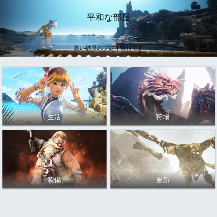
平和な部屋
黒い砂漠のプレイ情報です
生活
狩場
装備
更新