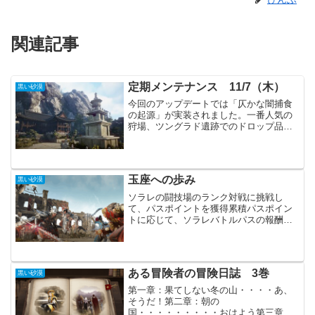
関連記事
定期メンテナンス 11/7（木）
黒い砂漠
今回のアップデートでは「仄かな闇捕食
の起源」が実装されました。一番人気の
狩場、ツングラド遺跡でのドロップ品
「闇捕食者の精髄」の価格に大きな影響
がありそうです。イベントでは狩場でア
プアールを討伐する事で、今までにない
豪華なアイテムのドロップが...
玉座への歩み
黒い砂漠
ソラレの闘技場のランク対戦に挑戦し
て、パスポイントを獲得累積パスポイン
トに応じて、ソラレバトルパスの報酬を
獲得新たに追加されたランク対戦の勝利
報酬（累計勝利数）ソラレで新たなシー
ズンが始まっています。報酬が増えてい
るので、これまで以上に盛況...
ある冒険者の冒険日誌 3巻
黒い砂漠
第一章：果てしない冬の山・・・・あ、
そうだ！第二章：朝の
国・・・・・・・・・おはよう第三章：