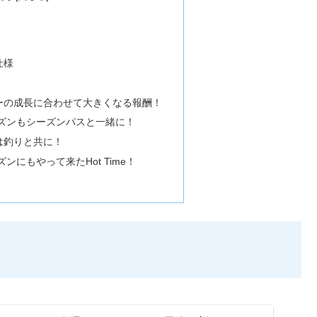
仕様
ーの成長に合わせて大きくなる報酬！
ーズンもシーズンパスと一緒に！
は釣りと共に！
ズンにもやって来たHot Time！