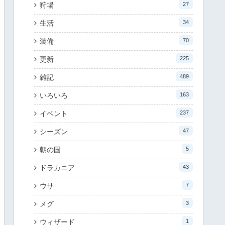
狩場
27
生活
34
装備
70
更新
225
雑記
489
いろいろ
163
イベント
237
シーズン
47
朝の国
5
ドラカニア
43
ウサ
7
メグ
3
ウィザード
1