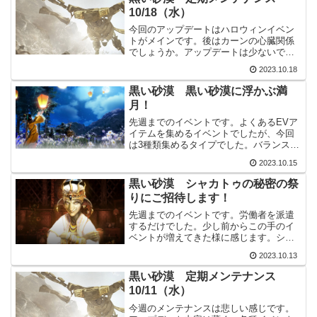
メリットだと思います。...
10/18（水）
今回のアップデートはハロウィンイベン
トがメインです。後はカーンの心臓関係
でしょうか。アップデートは少ないです
が、お祭り感は出てきました。主要アッ
2023.10.18
プデートキャラクター自由決闘場のスキ
ル教官（初級/中級/上級段階で訓練を進行
黒い砂漠 黒い砂漠に浮かぶ満
できるように改善）各...
月！
先週までのイベントです。よくあるEVア
イテムを集めるイベントでしたが、今回
は3種類集めるタイプでした。バランスよ
く集める事は難しかった感じです。黒い
2023.10.15
砂漠に浮かぶ満月！「狩り/採集/釣り」を
通じ、確率に基づき「 月の欠片3種」を
黒い砂漠 シャカトゥの秘密の祭
獲得できました...
りにご招待します！
先週までのイベントです。労働者を派遣
するだけでした。少し前からこの手のイ
ベントが増えてきた様に感じます。シャ
カトゥの秘密の祭りにご招待します！ピ
2023.10.13
ント農場の「マルティナ・ピント」と会
話し、ピント農場の倉庫拠点を活性化、
黒い砂漠 定期メンテナンス
後は労働者を派遣するだけ...
10/11（水）
今週のメンテナンスは悲しい感じです。