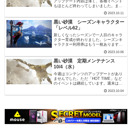
アップデート内容は薄く、各種イベント
もほとんど終わってしまいました。また
新規のイベントも少ないです。HOTTIME
2023.10.11
が終わってしまった事が一番の問題かも
しれません。主要アップデートキャラク
黒い砂漠 シーズンキャラクター
ター各職の調整（S...
「レベル62」
新しくなったシーズンで一人目のキャラ
クター育成が終わりました。シーズンキ
ャラクター利用券はもう一枚あります
が、しばらく取っておこうと思います。
2023.10.06
常時シーズン今回のシーズンからは利用
期間が無くなり、ずっとシーズンサーバ
黒い砂漠 定期メンテナンス
ーを利用できます。その為、...
10/4（水）
今週はコンテンツのアップデートがあり
ませんでした。ただ「HOT TIME」など
のイベントは継続しています。週末は連
休の方も多いと思いますが、ちょっと物
2023.10.04
足りないかもしれません。主要アップデ
ート特になし。各種イベント「HOT
TIME」などのイ...