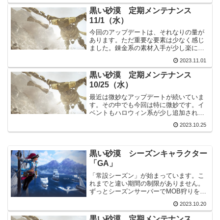
スト正直何時頃からカンストしていたの
黒い砂漠 定期メンテナンス
か分かりません。...
11/1（水）
今回のアップデートは、それなりの量が
あります。ただ重要な要素は少なく感じ
ました。錬金系の素材入手が少し楽にな
った事、水晶プリセットがバッグから行
2023.11.01
えるようになった事、くらいでしょう
か。イベントは戦闘、生活、ドロップ率
黒い砂漠 定期メンテナンス
アップと、かなり良い感じで...
10/25（水）
最近は微妙なアップデートが続いていま
す。その中でも今回は特に微妙です。イ
ベントもハロウィン系が少し追加された
だけです。今週も控えめな週になりそう
2023.10.25
です。主要アップデートコンテンツ深い
海とオーキルアの引導（広い範囲で船舶
がより速いスピードで移動...
黒い砂漠 シーズンキャラクター
「GA」
「常設シーズン」が始まっています。こ
れまでと違い期間の制限がありません。
ずっとシーズンサーバーでMOB狩りを行
えます。ただシーズンサーバーに拘る必
2023.10.20
要はあまりありません。いつでもシーズ
ンキャラクターを作成出来る事が一番の
黒い砂漠 定期メンテナンス