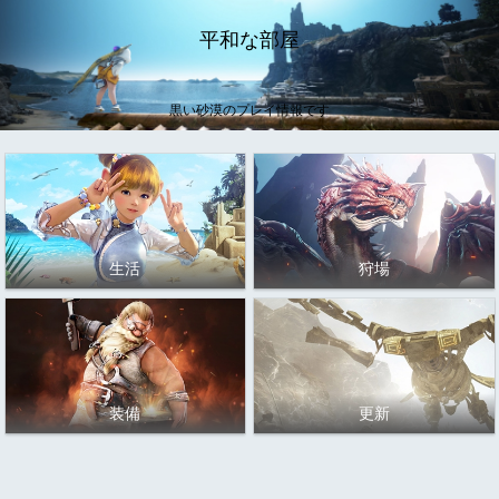
平和な部屋
黒い砂漠のプレイ情報です
生活
狩場
装備
更新