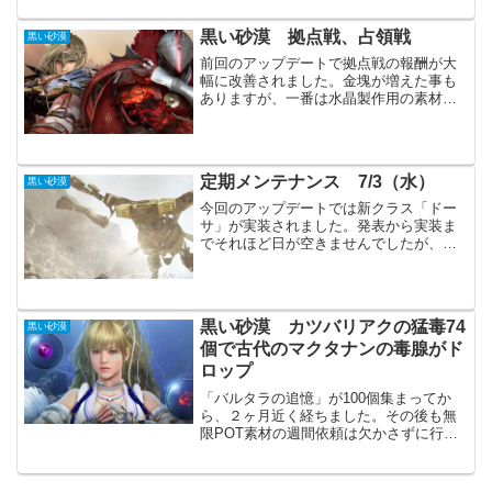
ちゃ上がっています。現在のステータス
祠バフでA+1A３７...
黒い砂漠 拠点戦、占領戦
黒い砂漠
前回のアップデートで拠点戦の報酬が大
幅に改善されました。金塊が増えた事も
ありますが、一番は水晶製作用の素材ま
で報酬で貰えるようになった事が大きい
かもしれません。各種イベントも開催さ
れており、これからの拠点戦、占領戦の
活性化が期待されます。拠...
定期メンテナンス 7/3（水）
黒い砂漠
今回のアップデートでは新クラス「ドー
サ」が実装されました。発表から実装ま
でそれほど日が空きませんでしたが、待
ち遠しかったですね。また今日からはギ
ルドリーグが終わり、ソラレの闘技場レ
ギュラーシーズンが始まります。新規イ
ベントでは微妙な感じです...
黒い砂漠 カツバリアクの猛毒74
黒い砂漠
個で古代のマクタナンの毒腺がド
ロップ
「バルタラの追憶」が100個集まってか
ら、２ヶ月近く経ちました。その後も無
限POT素材の週間依頼は欠かさずに行
い、「カツバリアクの猛毒」を集めてい
ました。また100個集めるつもりでした
が、その前に「古代のマクタナンの毒