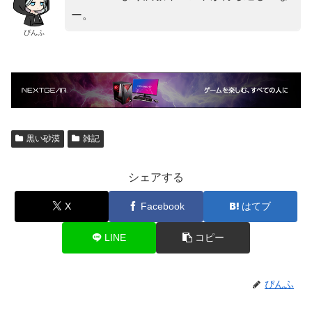
ー。
ぴんふ
黒い砂漠
雑記
シェアする
X
Facebook
はてブ
LINE
コピー
ぴんふ