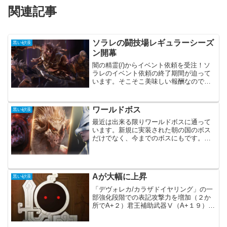
関連記事
ソラレの闘技場レギュラーシーズ
黒い砂漠
ン開幕
闇の精霊(/)からイベント依頼を受注！ソ
ラレのイベント依頼の終了期間が迫って
います。そこそこ美味しい報酬なので、
出来る限りクリアしておきたいところで
す。レギュラーシーズンの期間はまだま
だ続きますが、明日のメンテナンスで追
ワールドボス
黒い砂漠
加のイベントはあるの...
最近は出来る限りワールドボスに通って
います。新規に実装された朝の国のボス
だけでなく、今までのボスにもです。ワ
ールドボス公式サイトのワールドボス出
現時間は一番見ているサイトかもしれま
せん。どうしても行けない時間もありま
す。ですが、それ以外の時...
Aが大幅に上昇
黒い砂漠
「デヴォレカ/カラザドイヤリング」の一
部強化段階での表記攻撃力を増加（２か
所でA+２）君王補助武器Ⅴ（A+１９）
「エダニア」が実装され、新装備が増え
ました。そのおかげで攻撃力がめちゃく