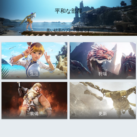
平和な部屋
黒い砂漠のプレイ情報です
生活
狩場
装備
更新