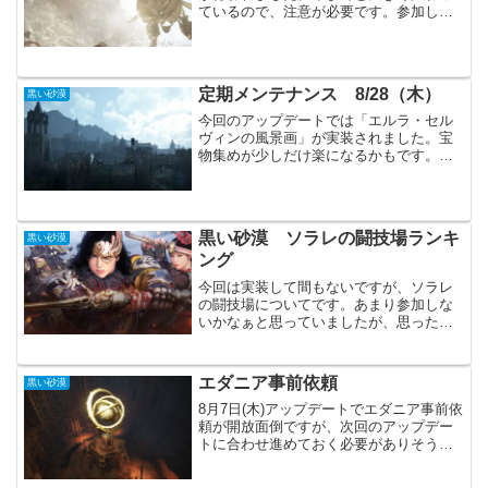
ているので、注意が必要です。参加しや
すく、時間も短くなっているので、主要
アップデート拠点戦改編進行時間 21:00
～ 22:00 (1時間)最大参加人数（バレノス
&...
定期メンテナンス 8/28（木）
黒い砂漠
今回のアップデートでは「エルラ・セル
ヴィンの風景画」が実装されました。宝
物集めが少しだけ楽になるかもです。新
規イベントは控えめで、調教系と風景画
に合わせたものだけです。主要アップデ
ート各職の調整（WR、RG、SR、GA、
LS、BD、KN、N...
黒い砂漠 ソラレの闘技場ランキ
黒い砂漠
ング
今回は実装して間もないですが、ソラレ
の闘技場についてです。あまり参加しな
いかなぁと思っていましたが、思ったよ
り楽しくて狩りも忘れて参加してます。
多分、参加人数も６００人くらいはいる
のではないでしょうか？私のポイントと
エダニア事前依頼
黒い砂漠
順位からの適当な予想なの...
8月7日(木)アップデートでエダニア事前依
頼が開放面倒ですが、次回のアップデー
トに合わせ進めておく必要がありそうで
す。何時もギリギリになってしまいます
が、しないよりは良いはずです。依頼以