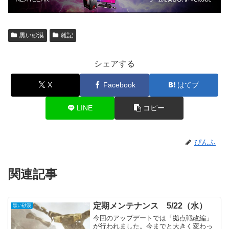
黒い砂漠
雑記
シェアする
X
Facebook
はてブ
LINE
コピー
ぴんふ
関連記事
定期メンテナンス 5/22（水）
黒い砂漠
今回のアップデートでは「拠点戦改編」
が行われました。今までと大きく変わっ