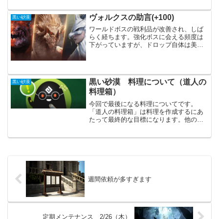
外の準備はあまり間に合っていません
が、後は実装されてか...
ヴォルクスの助言(+100)
黒い砂漠
ワールドボスの戦利品が改善され、しば
らく経ちます。強化ボスに会える頻度は
下がっていますが、ドロップ自体は美味
しくなった感じです。その中でも驚いた
のが、「ヴォルクスの助言(+100)」で
す。ドロップ品のリストから完全に見逃
していたので、本当に...
黒い砂漠 料理について（道人の
黒い砂漠
料理箱）
今回で最後になる料理についてです。
「道人の料理箱」は料理を作成するにあ
たって最終的な目標になります。他の料
理箱とはその手間暇、苦労の度合いが全
く変わってきます。無理をして毎日「道
人の料理箱」を皇室納品するよりは、
「名匠の料理箱」を混ぜたり、...
週間依頼が多すぎます
定期メンテナンス 2/26（木）