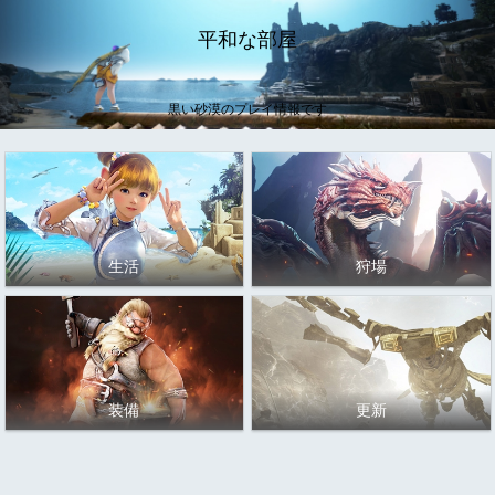
平和な部屋
黒い砂漠のプレイ情報です
生活
狩場
装備
更新