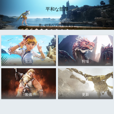
平和な部屋
黒い砂漠のプレイ情報です
生活
狩場
装備
更新