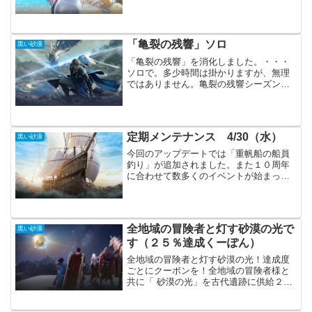
具を全て真Ⅳで揃えました。真Ⅳまでな
ら強化はそれほど難しくありません。
「ノストスの星」の製作材料が揃えばも
うあまり採集しない種類の物...
「亀裂の残響」ソロ
黒い砂漠
「亀裂の残響」を消化しました。・・・
ソロで。多少時間は掛かりますが、無理
ではありません。亀裂の残響シーズン週
間依頼の報酬や「亀裂の欠片」を5個、簡
易錬金する事で入手できます。私は「亀
裂の欠片」をシーズンキャラクターの赤
戦依頼を受ける事で、コ...
定期メンテナンス 4/30（水）
黒い砂漠
今回のアップデートでは「重帆船の船員
釣り」が追加されました。また１０周年
に合わせて数多くのイベントが始まって
います。主要アップデート各職の調整
（SR、GA、LS、TB、VK、WT、WZ、
KT、NV、DR、WS）クーポンコード：開
発近況トーク...
全地域の冒険者と灯す砂漠の光で
黒い砂漠
す（２５％達成くーぽん）
全地域の冒険者と灯す砂漠の光！達成度
ごとにクーポンを！全地域の冒険者様と
共に「 砂漠の光」を古代遺跡に供給２
５％達成クーポン・・・LIGH-TUPF-
OURY-EARSまずは25%、1段階証の目標