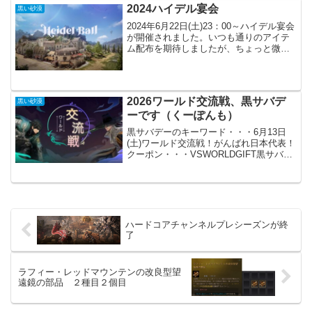
獲得数「250,000,000個」を達成した...
2024ハイデル宴会
黒い砂漠
2024年6月22日(土)23：00～ハイデル宴会
が開催されました。いつも通りのアイテ
ム配布を期待しましたが、ちょっと微妙
だったかもしれません。ただ今後のイベ
ントでログイン報酬が貰えますので、そ
れを考えればそれなりに思えます。2024
ハイデ...
2026ワールド交流戦、黒サバデ
黒い砂漠
ーです（くーぽんも）
黒サバデーのキーワード・・・6月13日
(土)ワールド交流戦！がんばれ日本代表！
クーポン・・・VSWORLDGIFT黒サバデ
ーの期間は短めなので、早めに発言して
おきましょう。合わせてクーポンや挑戦
課題からの応援するチームを選択する事
も、忘れて...
ハードコアチャンネルプレシーズンが終
了
ラフィー・レッドマウンテンの改良型望
遠鏡の部品 ２種目２個目