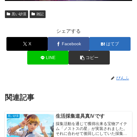
黒い砂漠
雑記
シェアする
X
Facebook
はてブ
LINE
コピー
ぴんふ
関連記事
生活採集道具真Ⅳです
黒い砂漠
採集活動を通じて獲得出来る宝物アイテ
ム「ノストスの星」が実装されました。
それに合わせて後回しにしていた採集道