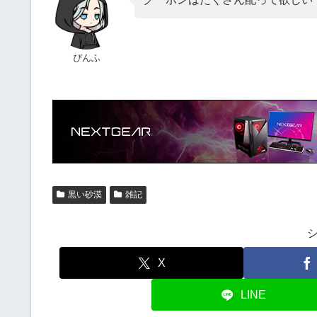
ぴんふ
黒い砂漠
雑記
X
LINE