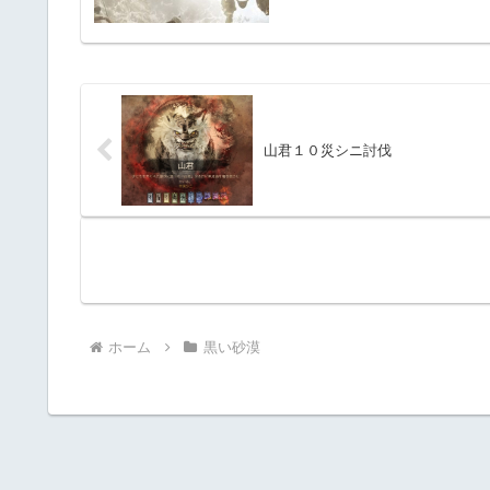
山君１０災シニ討伐
ホーム
黒い砂漠