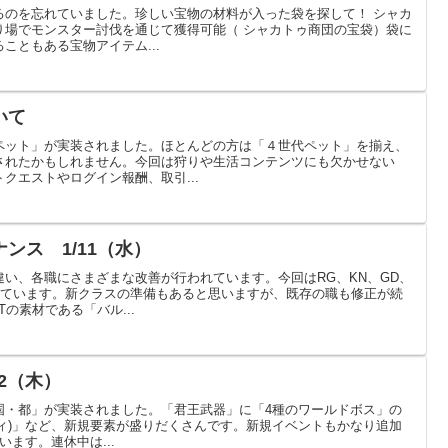
るのを忘れていました。珍しい宝物の材料が入った袋を探して！ シャカ
り場でモンスター討伐を通じて獲得可能（ シャカトゥ商団の宝袋）袋に
こともある宝物アイテム...
いて
ペット」が実装されました。ほとんどの方は「４世代ペット」を揃え、
されたかもしれません。今回は狩りや生活コンテンツにも欠かせない
クエストやログイン報酬、取引...
ンス 1/11（水）
い、各職にさまざまな改善が行われています。今回はRG、KN、GD、
れています。新クラスの準備もあると思いますが、既存の職も修正が続
の素材である「バル...
2（木）
国・都」が実装されました。「君王武器」に「4種のワールドボス」の
ーティ)」など、新規要素が盛りだくさんです。新規イベントもかなり追加
います。連休中は...