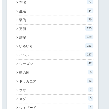
狩場
27
生活
34
装備
70
更新
225
雑記
489
いろいろ
163
イベント
237
シーズン
47
朝の国
5
ドラカニア
43
ウサ
7
メグ
3
ウィザード
1