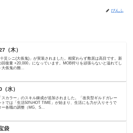
ぴんふ
27（木）
/十災シニ(大倀鬼)」が実装されました。相変わらず敷居は高目です。新
復量 +20,000」になっています。MOB狩りを頑張らないと溢れてし
倀鬼の難...
0（水）
「スカラー」のスキル錬成が追加されました。「改良型ギルドガレー
トでは「生活50%HOT TIME」が始まり、生活にも力が入りそうで
各職の調整（MG、S...
の宝袋