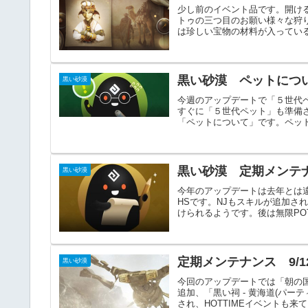
少し前のイベント品です。開け
トゥの三つ目のお願い様々な狩
は珍しい宝物の材料が入っている
黒い砂漠 ペットにつ
黒い砂漠
今週のアップデートで「５世代
すぐに「５世代ペット」も準備
「ペットについて」です。ペット
黒い砂漠 定期メンテナ
黒い砂漠
今年のアップデートは去年とは違
HSです。NJもスキルが追加さ
けられるようです。後は無限POT
定期メンテナンス 9/1
黒い砂漠
今回のアップデートでは「朝の
追加、「黒い祠 - 黄海道(パ
され、HOTTIMEイベントも来て