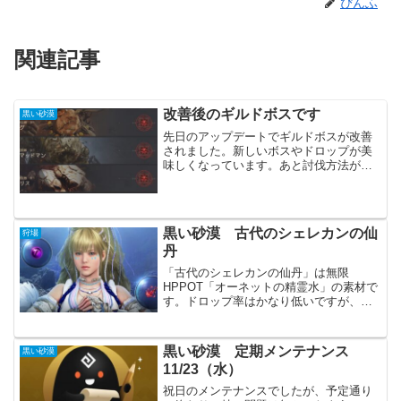
ぴんふ
関連記事
改善後のギルドボスです
黒い砂漠
先日のアップデートでギルドボスが改善
されました。新しいボスやドロップが美
味しくなっています。あと討伐方法が少
しだけ変わっていました。全てのボスが
カーンの様に所定の位置から討伐地域に
移動する形です。全体的にボスが柔らか
くなっている様に感じまし...
黒い砂漠 古代のシェレカンの仙
狩場
丹
「古代のシェレカンの仙丹」は無限
HPPOT「オーネットの精霊水」の素材で
す。ドロップ率はかなり低いですが、と
にかくMOBを狩るしかありません。現在
では「ドラゴンの歯」を集める事でも
「シェレカンの仙丹」を入手できます。
黒い砂漠 定期メンテナンス
黒い砂漠
オーネットの精霊水いつも...
11/23（水）
祝日のメンテナンスでしたが、予定通り