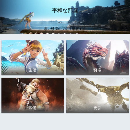
平和な部屋
黒い砂漠のプレイ情報です
生活
狩場
装備
更新