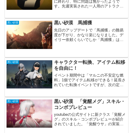
に終わり、特に問題は無かったようで
す。先週実装された一人用のアトラクシ
オンの改善が主な内容になります。定期
メンテナンスよりも、その前日に新クラ
スの発表があった事の方が重要だと思い
黒い砂漠 馬捕獲
黒い砂漠
ます。主要なアップデートア...
先日のアップデートで「馬捕獲」の難易
度が下がり、かなり楽になりました。デ
イリー依頼くらいでしか「馬捕獲」はし
ていませんでしたが、これからは調教レ
ベルを専門までは一気に上げた方が良い
かもしれません。調教コンテンツ「野生
馬捕獲ミニゲーム」が緩和...
キャラクター転換、アイテム転移
黒い砂漠
を自由に！
イベント期間中は「マルニの不安定な燃
料」1個でアイテム転移ができる！延長さ
れていた転換イベントですが、次の定期
メンテナンスで終わってしまいます。た
だ今はもう転換に必要な燃料が減ってい
るので、そこまで気にする必要は無いか
黒い砂漠 「覚醒メグ」スキル・
黒い砂漠
もしれません。私は１０...
コンボプレビュー
youtubeの公式サイトに新クラス「覚醒メ
グ」のスキル・コンボプレビューが紹介
されていました。「覚醒ウサ」の実装か
ら間もないですが、次々と新しいクラス