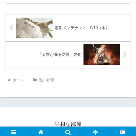
が実装されるのは嬉しいです。「覚醒メ
グ」はスキルが少し難しいので、一度確
認しておくと良い...
定期メンテナンス 9/19（木）
「太古が眠る防具」強化
ホーム
黒い砂漠
平和な部屋
© 2022 平和な部屋.