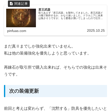
君王武器
取りあえず「君王武器」を製作してきました。君王武器ど
の職で制作するか、かなり迷いました。ドラカニアに未来
は無さそうですが、もう愛着が湧いてしまったので仕方あ
りません。武器の性能としては、ほぼブラックスター真Ⅴ
と変わりません。ただメイン武器は...
2025.10.25
pinfuas.com
まだ真Ⅱまでしか強化出来ていません。
私は他の装備強化を優先しようと思っています。
再錬石が取引所で購入出来れば、そちらでの強化は出来そ
うです。
次の装備更新
前回と考えは変わらず、「沈黙する」防具を優先したいと