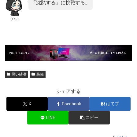
「沈黙する」に挑戦する。
ぴんふ
黒い砂漠
装備
シェアする
X
Facebook
はてブ
LINE
コピー