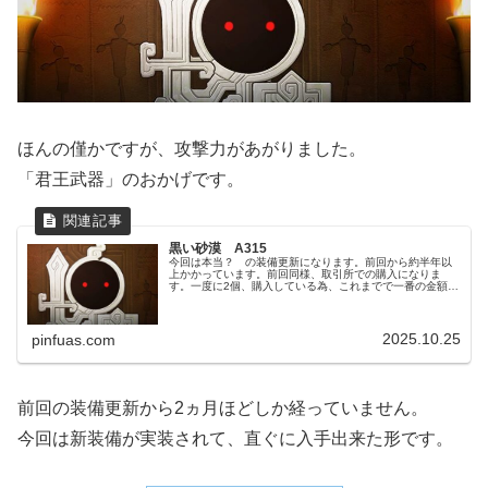
ほんの僅かですが、攻撃力があがりました。
「君王武器」のおかげです。
黒い砂漠 A315
今回は本当？ の装備更新になります。前回から約半年以
上かかっています。前回同様、取引所での購入になりま
す。一度に2個、購入している為、これまでで一番の金額に
なりました。現在のステータス今回はリングの更新になり
ます。「ツングラドリングⅣ」から...
2025.10.25
pinfuas.com
前回の装備更新から2ヵ月ほどしか経っていません。
今回は新装備が実装されて、直ぐに入手出来た形です。