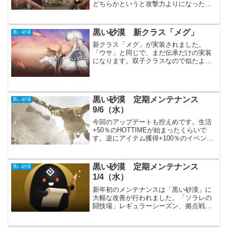
どちらかというと攻撃力よりになったと
感じます。PVP全体で抵抗の仕様も変わ
り、より白熱した戦が楽しめます。ただ
今回から勝利ポーズが増えました
黒い砂漠 新クラス「メグ」
黒い砂漠
が・・・必要でしょうか？あまり...
新クラス「メグ」が実装されました。
「ウサ」と同じで、まだ伝承だけの実装
になります。双子クラスなので似たよう
なスキルもありますし、操作性も同じよ
うに癖があります。「メグ」も慣れるま
でが大変そうです。ですが、新クラスの
ご祝儀的にキャラクターのス...
黒い砂漠 定期メンテナンス
黒い砂漠
9/6（水）
今回のアップデートも控えめです。生活
+50％のHOTTIMEが始まったくらいで
す。逆にアイテム獲得+100％のイベント
は終わってしまいました。今週はイベン
トもありますし、生活系を頑張るべきか
もしれません。主要アップデートキャラ
黒い砂漠 定期メンテナンス
黒い砂漠
クター各職の調...
1/4（水）
新年初のメンテナンスは「黒い砂漠」に
大幅な改善が行われました。「ソラレの
闘技場」レギュラーシーズン、拠点戦が
曜日別に開催、水晶プリセットの追加と
確認すべきことが数多くあります。特に