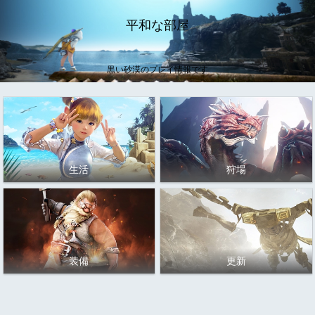
平和な部屋
黒い砂漠のプレイ情報です
生活
狩場
装備
更新