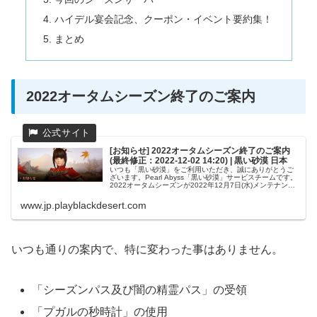
ハイデル宴会記念、クーポン・イベント要約集！
まとめ
2022オータムシーズン終了のご案内
[お知らせ] 2022オータムシーズン終了のご案内
(最終修正：2022-12-02 14:20) | 黒い砂漠 日本
いつも「黒い砂漠」をご利用いただき、誠にありがとうご
ざいます。Pearl Abyss「黒い砂漠」サービスチームです。
2022オータムシーズンが2022年12月7日(水)メンテナンス
の際に終了する予定です。 2022オータムシーズンが終了す
る...
www.jp.playblackdesert.com
いつも通りの案内で、特に変わった事はありません。
「シーズンパス及び闇の精霊パス」の受領
「プガルの秒時計」の使用