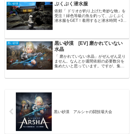
水晶関係はかなり変わっています。いき
ぷくぷく潜水服
黒い砂漠
なり狩りやPVPを行わず...
依頼「 ドリオが釣り上げた奇妙な物」を
受注！緑色等級の魚を釣って、ぷくぷく
潜水服をGET！着用すると潜水時間 +30
秒の効果が適用衣装交換券を使用する
と、潜水時間 +90秒、水泳速度 +90%の
効果（衣装スロットに着用）以前にも似
たようなイ...
黒い砂漠 [EV] 磨かれていない
黒い砂漠
水晶
「 磨かれていない水晶」がぜんぜん足り
ません。なんとか週間依頼の必要数分を
集めたいと思っています。ですが、集め
る為には、かなりの時間が掛かりそうで
す。 磨かれていない水晶イベントの「マ
ルセラが助けを要請！磨かれていない水
晶を探してください！...
黒い砂漠 アルシャの闘技場大会