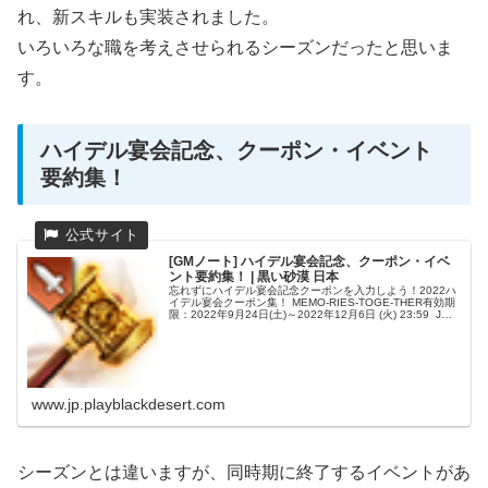
れ、新スキルも実装されました。
いろいろな職を考えさせられるシーズンだったと思いま
す。
ハイデル宴会記念、クーポン・イベント
要約集！
[GMノート] ハイデル宴会記念、クーポン・イベ
ント要約集！ | 黒い砂漠 日本
忘れずにハイデル宴会記念クーポンを入力しよう！2022ハ
イデル宴会クーポン集！ MEMO-RIES-TOGE-THER有効期
限：2022年9月24日(土)～2022年12月6日 (火) 23:59 Jの
愚直なハンマー1個 ヴォルクスの助言...
www.jp.playblackdesert.com
シーズンとは違いますが、同時期に終了するイベントがあ