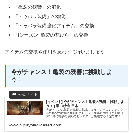
「亀裂の残響」の消化
「トゥバラ装備」の強化
「トゥバラ装備強化アイテム」の交換
「[シーズン] 亀裂の花びら」の交換
アイテムの交換や使用を忘れずに行いましょう。
今がチャンス！亀裂の残響に挑戦しよ
う！
[イベント] 今がチャンス！亀裂の残響に挑戦しよ
う！ | 黒い砂漠 日本
今がチャンス亀裂の残響に挑戦しよう！シーズンチャンネ
ルで亀裂の残響に挑戦しましょう！今週の金曜日と土曜日
の18時に亀裂の狭間のモンスターが出現する予定です！
2022年12月2日(金)18:00～2022年12月3日(土)18:00～シ
ーズン...
www.jp.playblackdesert.com