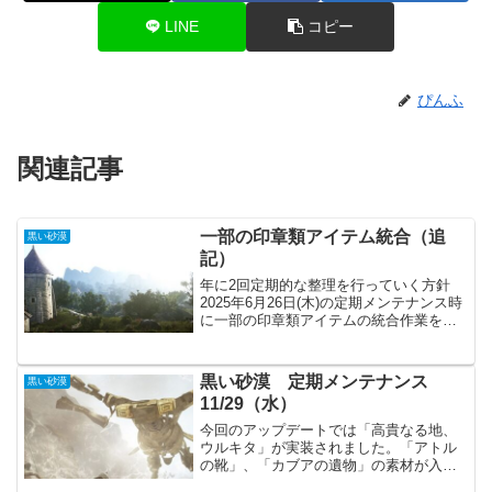
LINE
コピー
ぴんふ
関連記事
一部の印章類アイテム統合（追
黒い砂漠
記）
年に2回定期的な整理を行っていく方針
2025年6月26日(木)の定期メンテナンス時
に一部の印章類アイテムの統合作業を実
施する予定「 フェスティバルの印章」が
追加公式より、追記でお知らせが発表さ
れています。「 フェスティバルの印章」
黒い砂漠 定期メンテナンス
黒い砂漠
が追加で統...
11/29（水）
今回のアップデートでは「高貴なる地、
ウルキタ」が実装されました。「アトル
の靴」、「カブアの遺物」の素材が入手
できます。これ以外にも「ソラレの闘技