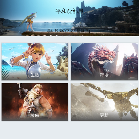
平和な部屋
黒い砂漠のプレイ情報です
生活
狩場
装備
更新