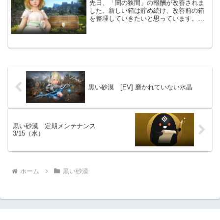
先日、「闇の狭間」の報酬が改善されま
した。新しい箱は貯め続け、改善前の箱
を整理していきたいと思っています。前
回、前々回は「渇望する亡者の箱」と
「歪んだ亡者の箱」でした。今回は「沈
黙した亡者の箱」を開けていきたいと思
います。改変前の戦利品箱「...
黒い砂漠 [EV] 磨かれていない水晶
黒い砂漠 定期メンテナンス
3/15（水）
ホーム
黒い砂漠