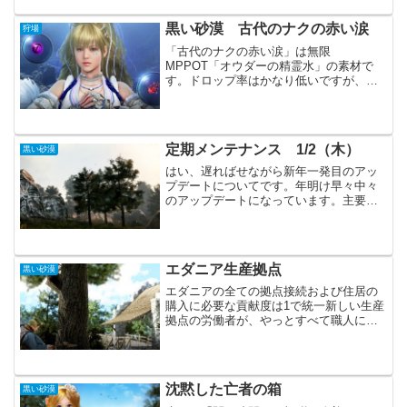
場練習モード」が毎日出来る様になりま
した。しばらくは新しい狩場に通う事に
黒い砂漠 古代のナクの赤い涙
狩場
なりそうです。主要アップ...
「古代のナクの赤い涙」は無限
MPPOT「オウダーの精霊水」の素材で
す。ドロップ率はかなり低いですが、と
にかくMOBを狩るしかありません。現在
では「ナクの慰め」を集める事でも「古
代のナクの赤い涙」を入手できます。オ
ウダーの精霊水HP+275の...
定期メンテナンス 1/2（木）
黒い砂漠
はい、遅ればせながら新年一発目のアッ
プデートについてです。年明け早々中々
のアップデートになっています。主要ア
ップデート黒い祠 - 東方海道(個人) : 八
災/九災/十災シニ各職の調整（DE）８～
１０災が実装されました。まだ山君だけ
ですが、A...
エダニア生産拠点
黒い砂漠
エダニアの全ての拠点接続および住居の
購入に必要な貢献度は1で統一新しい生産
拠点の労働者が、やっとすべて職人にな
りました。行動力をパトリジオイベント
に優先して使っていたので、かなり時間
がかかりました。実際のところ、労働者
よりも生産拠点に投資す...
沈黙した亡者の箱
黒い砂漠