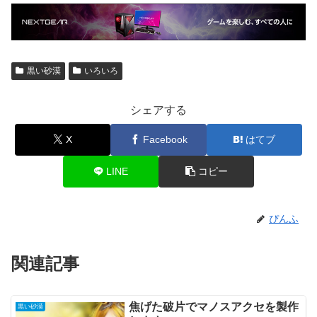
黒い砂漠
いろいろ
シェアする
X
Facebook
はてブ
LINE
コピー
ぴんふ
関連記事
焦げた破片でマノスアクセを製作
黒い砂漠