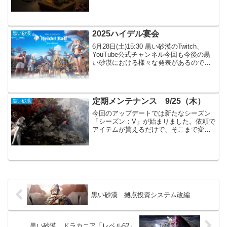
液採取・・・透明な生命の根源 採
鉱・・・・・微かな鉱脈の破片 屠
殺・・・・・微かな野生の魂 なめ
し・・・・色褪せた自然の外皮今回は
2025ハイデル宴会
黒い砂漠
な...
6月28日(土)15:30 黒い砂漠のTwitch、
YouTube公式チャンネル今回も今後の黒
い砂漠における様々な発表があるのでし
ょうか。まだまだ先ですが、今から気に
なってしまいます。ぴんふ新職くるかな
ー？
定期メンテナンス 9/25（木）
黒い砂漠
今回のアップデートでは新たなシーズン
「シーズン：V」が始まりました。依頼で
アイテムが貰えるだけで、そこまで変更
は無さそうです。新規イベントは新シー
ズンに合わせたものくらいです。ただ
HOTTIMEが継続しているので十分かもし
れません。主要アッ...
黒い砂漠 拠点投資システム改編
黒い砂漠 ドラカニア「レベル62」