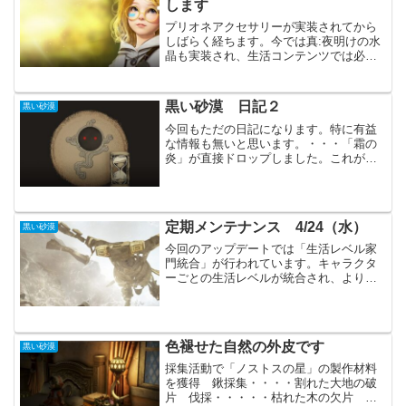
します
プリオネアクセサリーが実装されてから
しばらく経ちます。今では真:夜明けの水
晶も実装され、生活コンテンツでは必須
のアイテムかもしれません。一応、生活
メインのキャラクターには真Ⅲで揃って
います。今回は狩猟デイリー依頼用のキ
黒い砂漠 日記２
黒い砂漠
ャラクターにも揃えます...
今回もただの日記になります。特に有益
な情報も無いと思います。・・・「霜の
炎」が直接ドロップしました。これが言
いたかっただけです。あと２～３か月ほ
どは掛かると思っていたのでかなりうれ
しいです。ドロップ場所場所は「翡翠星
の森」でチャンネルは「F...
定期メンテナンス 4/24（水）
黒い砂漠
今回のアップデートでは「生活レベル家
門統合」が行われています。キャラクタ
ーごとの生活レベルが統合され、より分
かりやすくなったと思います。主要アッ
プデート生活レベル家門統合キャラクタ
ー帰属で適用されていた生活レベルが家
門共有で統合生活名声値の...
色褪せた自然の外皮です
黒い砂漠
採集活動で「ノストスの星」の製作材料
を獲得 鍬採集・・・・割れた大地の破
片 伐採・・・・・枯れた木の欠片 樹