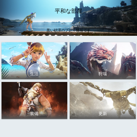
平和な部屋
黒い砂漠のプレイ情報です
生活
狩場
装備
更新