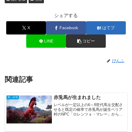
シェアする
X
Facebook
はてブ
LINE
コピー
ぴんふ
関連記事
赤兎馬が生まれました
黒い砂漠
レベルが一定以上の6～8世代馬を交配さ
せると既定の確率で赤兎馬が誕生ベリア
村のNPC「ロレンツォ・マレー」から依
頼「 赤い馬の主」を受注「ロレンツォ・
マレー」と会話すると赤兎馬を4頭獲得可
能現在開催中の「勇猛な赤い馬の主を探