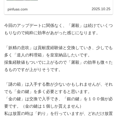
す。無理をして毎日「道人の料理箱」を皇室納品するより
は、「名匠の料理箱」を混ぜたり、...
2025.10.25
pinfuas.com
今回のアップデートに関係なく、「屠殺」は続けていくつ
もりなので純粋に効率があがった感じになります。
「妖精の息吹」は貢献度経験値と交換していき、少しでも
多く「道人の料理箱」を皇室納品したいです。
採集経験値もついでに上がるので「屠殺」の効率も微々た
るものですが上がりそうです。
「謎の箱」は入手する数が少ないかもしれませんが、それ
でも「金の鍵」を多く必要とすると思います。
「金の鍵」は交換で入手でき、「銀の鍵」を１００個が必
要です。（金の鍵は１個しか貰えません）
私は放置の時は「釣り」を行っていますが、どれだけ放置