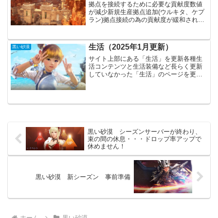
拠点を接続するために必要な貢献度数値
が減少新規生産拠点追加(ウルキタ、ケプ
ラン)拠点接続の為の貢献度が緩和されま
した。その分、接続済みの場合は貢献度
が返還されています。私は３０ほど貢献
度に余裕が出来たので、新たな生産拠点
生活（2025年1月更新）
黒い砂漠
であるウルキタ地方に...
サイト上部にある「生活」を更新各種生
活コンテンツと生活装備など長らく更新
していなかった「生活」のページを更新
しました。ここ最近でかなりのアップデ
ートが行われ、効率が上がっています。
特に「釣り」が凄く、空いた時間は全て
釣りに費やすべきです。ま...
黒い砂漠 シーズンサーバーが終わり、
束の間の休息・・・ドロップ率アップで
休めません！
黒い砂漠 新シーズン 事前準備
ホーム
黒い砂漠