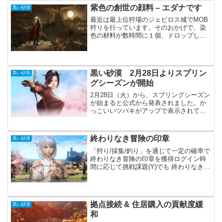
して」イベントで...
紫色の創世の顔料 – エダナです
黒い砂漠
最近は最上位狩場のジェピロス城でMOB
狩りを行っています。そのおかげで、染
色の材料が数時間に１個、ドロップして
くれます。ただ１００個集めないと染色
出来ません。そう思っていましたが、ポ
ロっと「紫色の創世の顔料 - エダナ」が
出てくれました。い...
黒い砂漠 2月28日よりスプリン
黒い砂漠
グシーズンが開始
2月28日（火）から、スプリングシーズン
が始まると公式から発表されました。か
っこいいツバキがアップで表示されてい
ますが、「朝の国」の方はまだまだ先の
様です。新しい地域は間に合いそうにあ
りませんが、「ウサ」や「メグ」の覚醒
終わりなき冒険の印章
黒い砂漠
は間に合うのでしょう...
「狩り/採集/釣り」を通じて一定の確率で
終わりなき冒険の印章を獲得ログイン時
間に応じて挑戦課題(Y)でも 終わりなき冒
険の印章を獲得財貨リストUIにて 終わり
なき冒険の印章で冒険に役立つ様々なア
イテムに交換先日のアップデートまでで
イベント...
拠点接続 & 住居購入の貢献度緩
黒い砂漠
和