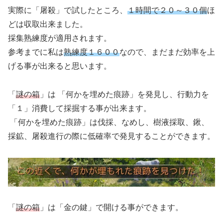
実際に「屠殺」で試したところ、
１時間で２０～３０個
ほ
どは収取出来ました。
採集熟練度が適用されます。
参考までに私は
熟練度１６００
なので、まだまだ効率を上
げる事が出来ると思います。
「
謎の箱
」は 「何かを埋めた痕跡」を発見し、行動力を
「１」消費して採掘する事が出来ます。
「何かを埋めた痕跡」は伐採、なめし、樹液採取、鍬、
採鉱、屠殺進行の際に低確率で発見することができます。
「
謎の箱
」は「金の鍵」で開ける事ができます。