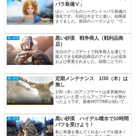
バラ装備Ⅴ」
はい、いつものシーズントゥバラ装備の
強化です。今回は今までと違い、結構嵌
まりました。前回のシーズンより「ヴォ
ルクスの叫び」をケチったのが良く無か
ったです。ともあれ、なんとか「トゥバ
ラ装備Ⅴ」は揃い、残す所はシーズンキ
黒い砂漠 戦争商人（戦利品商
黒い砂漠
ャラクターのレベル62を...
店）
先日のアップデートで戦争商人を通じて
購入できる戦利品商店のアイテムが追加
および変更されました。段階ごとでの差
が購入数だけになり、1段階でも十分な内
容になっています。また購入できるアイ
テムも変更になり、より魅力的になった
定期メンテナンス 1/30（木）は
黒い砂漠
のではないでしょうか。...
無し
1/30（木）のアップデートは未実施何か
おかしいと思ったらアップデートが無か
ったようです。新春HOTTIMEが続いてい
るので、特に気にしていませんでした。
HOTTIMEは残す所あと少しなので、今週
末は頑張りたいところです。ぴんふ生活
黒い砂漠 ハイデル噴水で10時間
黒い砂漠
系をがん...
バフを受けよう！
私に幸運を運んでくれるハイデル噴水！