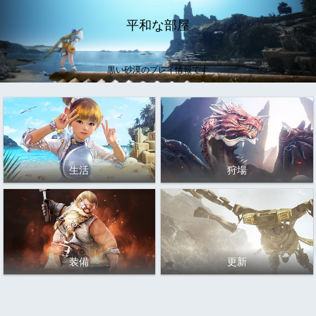
平和な部屋
黒い砂漠のプレイ情報です
生活
狩場
装備
更新