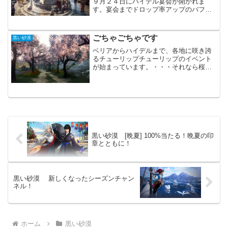
９月２４日にハイデル宴会が開かれま
す。宴会までドロップ率アップのバフが
延長されるかと思いましたが、されませ
んでした。その代わりに長時間のバフが
受けらえるイベントが来てくれました。
ごちゃごちゃです
黒い砂漠
週末の連休にバフが無いと少...
ベリアからハイデルまで、各地に咲き誇
るチューリップチューリップのイベント
が始まっています。・・・それなら桜は
無くしても良かったのではないでしょう
か。いつも栽培をしている場所がごちゃ
ごちゃで、かなり見にくいです。もう少
し場所を限定して、街中だ...
黒い砂漠 [晩夏] 100%当たる！晩夏の印
章とともに！
黒い砂漠 新しくなったシーズンチャン
ネル！
ホーム
黒い砂漠