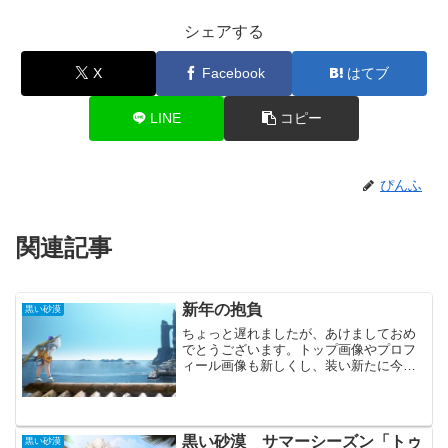
シェアする
X
Facebook
はてブ
LINE
コピー
ぴんふ
関連記事
新年の抱負
黒い砂漠
ちょっと遅れましたが、あけましておめ
でとうございます。トップ画像やプロフ
ィール画像も新しくし、装い新たに今年
も黒い砂漠を頑張っていく感じです。新
年の抱負A350を超える！何といっても今
年はA350を目標にするしか無いでしょ
う。先日のアップデ...
黒い砂漠 サマーシーズン「トゥ
黒い砂漠