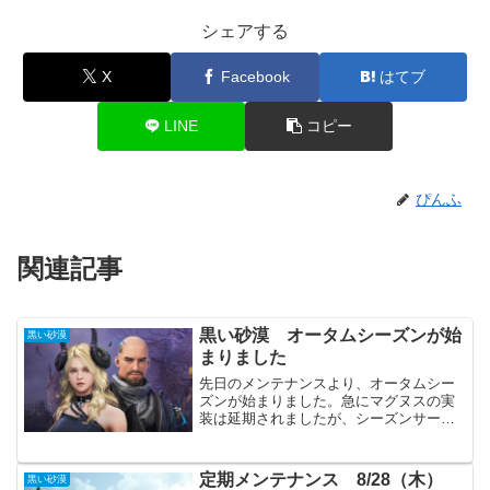
シェアする
X
Facebook
はてブ
LINE
コピー
ぴんふ
関連記事
黒い砂漠 オータムシーズンが始
黒い砂漠
まりました
先日のメンテナンスより、オータムシー
ズンが始まりました。急にマグヌスの実
装は延期されましたが、シーズンサーバ
ーは予定通りの実装です。ただ今回のア
ップデートでは不具合が多く、何度かパ
ッチが当たっています。メンテ後すぐに
定期メンテナンス 8/28（木）
黒い砂漠
ログインしたままの方は、...