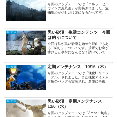
今回のアップデートでは「エルラ・セル
ヴィンの風景画」が実装されました。宝
物集めが少しだけ楽になるかもです。新
規イベントは控えめで、調教系と風景画
に合わせたものだけです。主要アップデ
ート各職の調整（WR、RG、SR、GA、
LS、BD、KN、N...
黒い砂漠 生活コンテンツ 今回
黒い砂漠
は釣りについて
今回は私が黒い砂漠を始めた理由でもあ
る「釣り」についてです。放置でお金が
稼げると事前になんとなく調べていてこ
れなら私でも続けられるかなぁと思った
のがきっかけでした。生活コンテンツは
さまざまな種類がありますが、まずは
定期メンテナンス 10/16（木）
黒い砂漠
「釣り」から始めてみるのを...
今回のアップデートでは「強化UIリニュ
ーアル」されました。また強化アイテム
専用のバッグも実装され、倉庫に余裕が
出来ています。イベントではハロウィン
系が複数始まっており、各町がハロウィ
ン仕様になっています。主要アップデー
ト強化UIリニューアル...
黒い砂漠 定期メンテナンス
黒い砂漠
12/6（水）
今回のアップデートでは「Arsha：無名」