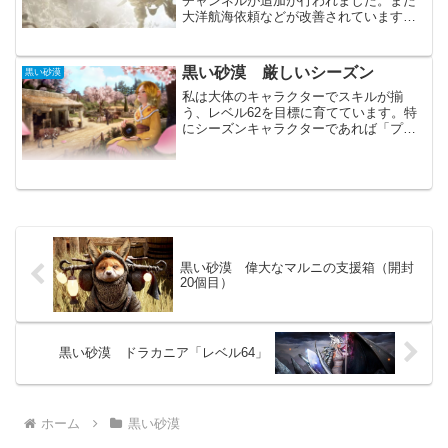
チャンネルが追加が行われました。また
大洋航海依頼などが改善されています。
PVPや海関係のどちらかというと不人気
なコンテンツへのテコ入れに感じられま
す。今後は多少なりとも活性化していく
黒い砂漠 厳しいシーズン
黒い砂漠
事が望まれます。...
私は大体のキャラクターでスキルが揃
う、レベル62を目標に育てています。特
にシーズンキャラクターであれば「プガ
ルの秒時計」が使用できるので猶更で
す。そのシーズンキャラクターのレベル
上げが厳しいです。イベントでの戦闘経
験値のバフが、あまり無いの...
黒い砂漠 偉大なマルニの支援箱（開封
20個目）
黒い砂漠 ドラカニア「レベル64」
ホーム
黒い砂漠