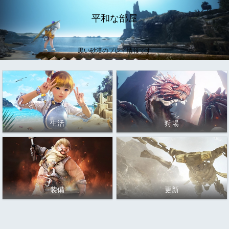
平和な部屋
黒い砂漠のプレイ情報です
生活
狩場
装備
更新