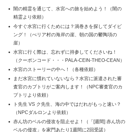
闇の精霊を通じて、水宮への旅を始めよう！（闇の
精霊より依頼）
今すぐ水宮に行くためには？渦巻きを探してダイビ
ング！（べリア村の海岸の崖、朝の国の鬱陶項の
崖）
水宮に行く際は、忘れずに持参してくださいね！
（クーポンコード・・・PALA-CEIN-THEO-CEAN）
水宮のストーリーの中へ！（各種依頼）
まだ水宮に慣れていないなら？水宮に派遣された審
査官のカプトリがご案内します！（NPC審査官のカ
プトリより依頼）
ト先生 VS ク先生、海の中ではだれがもっと速い？
（NPCダルロンより依頼）
赤ん坊のベルの侵攻を阻止せよ！（「[週間] 赤ん坊の
ベルの侵攻」を家門あたり1週間に2回受諾）