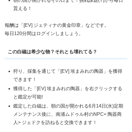
朝の国が開かれるその日まで！挑戦課題(Y)から毎日
貰える！
報酬は「[EV] ジェティナの黄金印章」などです。
毎日120分間はログインしましょう。
この白磁は希少な物？それとも壊れてる？
狩り、採集を通じて「[EV] 埃まみれの陶器」を獲得
できます！
獲得した「[EV] 埃まみれの陶器」を右クリックする
と鑑定が可能!
鑑定した白磁は、朝の国が開かれる6月14日(水)定期
メンテナンス後に、南浦ムドゥル村のNPC< 陶器商
人> ジェドクを訪ねると交換できます！