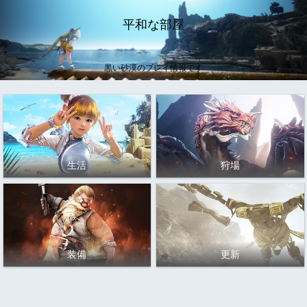
平和な部屋
黒い砂漠のプレイ情報です
生活
狩場
装備
更新