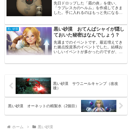
先日ドロップした「霜の炎」を使い、
「ラブレスカのヘルム」を作成してきま
した。手に入れるのはもっと先になると
思っていたのでかなりうれしいです。
「ラブレスカのヘルム」の作成の仕方翡
翠星の森のNPCプローキからの連続クエ
黒い砂漠 おてんばシャイが隠し
黒い砂漠
ストをする事で作成できます...
ておいた秘密はなんでしょう？
先週までのイベントです。最近増えてき
た拠点投資系のイベントでした。結構お
いしいイベントが多かったのですが、今
回は微妙です。流石にこれまでが美味し
すぎたのかもしれません。おてんばシャ
イが隠しておいた秘密はなんでしょう？
ピント農場の「マルティナ...
黒い砂漠 サウニールキャンプ（改改
後）
黒い砂漠 オーネットの精製水（2個目）
ホーム
黒い砂漠