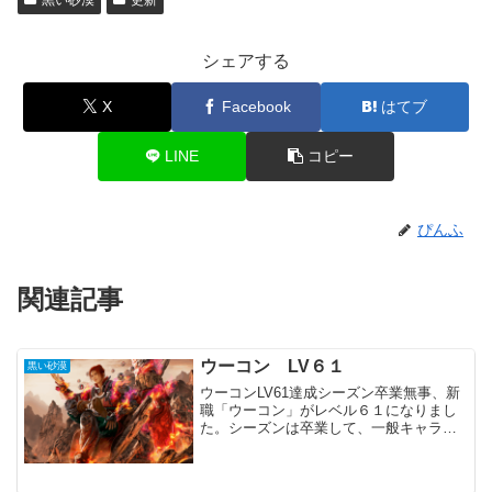
黒い砂漠
更新
シェアする
X
Facebook
はてブ
LINE
コピー
ぴんふ
関連記事
ウーコン LV６１
黒い砂漠
ウーコンLV61達成シーズン卒業無事、新
職「ウーコン」がレベル６１になりまし
た。シーズンは卒業して、一般キャラク
ターになります。直ぐにではないです
が、どこかで転換を使用し、レベル６２
までは上げるつもりです。特に苦労する