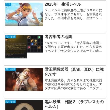
事は無かったのですが、...
2025年 生活レベル
生活
２０２５年は熟練度の上限が３０００に
なり、プリオネアクセサリーも実装され
ました。生活水晶も充実し、生活コンテ
ンツの緩和になっていたと思います。仕
様自体もどんどん変化し、最近では副産
物も入手しやすくなりました。収益的に
MOB狩りには多少劣りま...
考古学者の地図
黒い砂漠
ついについにです。「考古学者の地図」
を製作する事が出来ました。かなり昔の
イベントでケンタウロスでルードの未知
の地図の欠片を２種類。知識集めの途中
でフィラクの未知の地図の欠片を１種
類。最近のイベントで貰った絵の具を使
用し、フィラクの未知の地図...
君王覚醒武器（真Ⅷ、真Ⅸ）に強
黒い砂漠
化です
君王覚醒武器、真Ⅶを真Ⅸまで強化武器
の強化は今年初めてかもしれません。エ
ダナの防具の強化素材である「エダナの
ブラックストーン」が少しでも欲しいの
で、武器の強化が優先されます。ただク
ロン石の必要数がとんでもないので、な
黒い砂漠 日記３（ラブレスカの
黒い砂漠
かなか強化出来ません。君...
ヘルム）