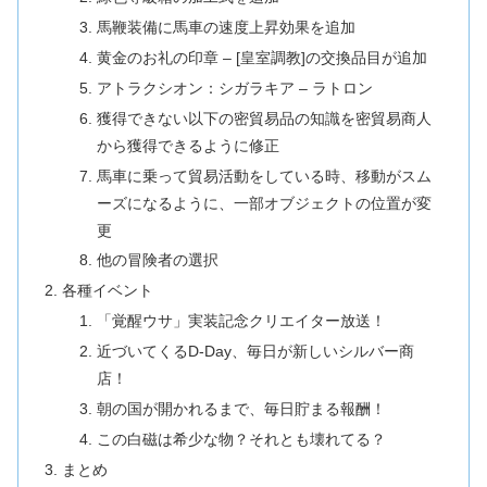
馬鞭装備に馬車の速度上昇効果を追加
黄金のお礼の印章 – [皇室調教]の交換品目が追加
アトラクシオン：シガラキア – ラトロン
獲得できない以下の密貿易品の知識を密貿易商人
から獲得できるように修正
馬車に乗って貿易活動をしている時、移動がスム
ーズになるように、一部オブジェクトの位置が変
更
他の冒険者の選択
各種イベント
「覚醒ウサ」実装記念クリエイター放送！
近づいてくるD-Day、毎日が新しいシルバー商
店！
朝の国が開かれるまで、毎日貯まる報酬！
この白磁は希少な物？それとも壊れてる？
まとめ