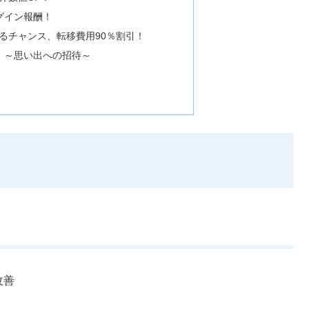
グイン報酬！
るチャンス、転移費用90％割引！
！～思い出への招待～
改善