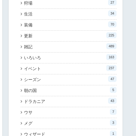
狩場
27
生活
34
装備
70
更新
225
雑記
489
いろいろ
163
イベント
237
シーズン
47
朝の国
5
ドラカニア
43
ウサ
7
メグ
3
ウィザード
1