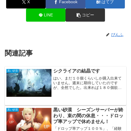
X
Facebook
はてブ
LINE
コピー
ぴんふ
関連記事
シクライアの結晶です
黒い砂漠
はい、まだ１０個くらいしか購入出来て
いません。週末に期待していたのです
が、全然でした。出来れば１８０個欲し
いのですが、まずは６０個が目標です。
立地の問題が大きいのでしょうか？もっ
と流通量が増えてくれると助かります。
自力での入手は・・・やっぱ...
黒い砂漠 シーズンサーバーが終
黒い砂漠
わり、束の間の休息・・・ドロッ
プ率アップで休めません！
「ドロップ率アップ１００％」、「経験