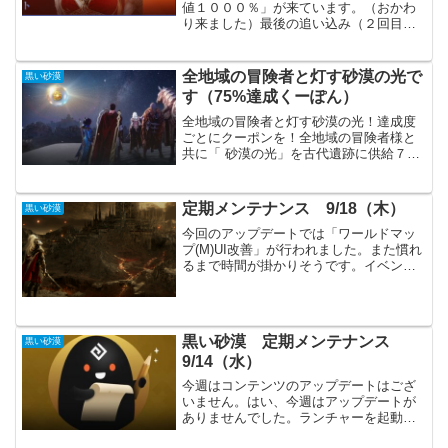
値１０００％」が来ています。（おかわ
り来ました）最後の追い込み（２回目）
でMOB狩りをがんばっています。（生活
コンテンツはほどほどであきらめまし
た）採集の改善も試してはみたいのです
全地域の冒険者と灯す砂漠の光で
黒い砂漠
が、あまり多くの時間は掛...
す（75%達成くーぽん）
全地域の冒険者と灯す砂漠の光！達成度
ごとにクーポンを！全地域の冒険者様と
共に「 砂漠の光」を古代遺跡に供給７
５％達成クーポン・・・WESH-INEA-
SONE-TEAM75%、3段階証の目標獲得数
「750,000,000個」を達成したようで...
定期メンテナンス 9/18（木）
黒い砂漠
今回のアップデートでは「ワールドマッ
プ(M)UI改善」が行われました。また慣れ
るまで時間が掛かりそうです。イベント
では生活HOTTIMEが始まっています。
「生活経験値+50%」だけで、少し控えめ
になっています。主要アップデート各職
の調整（S...
黒い砂漠 定期メンテナンス
黒い砂漠
9/14（水）
今週はコンテンツのアップデートはござ
いません。はい、今週はアップデートが
ありませんでした。ランチャーを起動し
てすぐにアップデートが１００％になっ