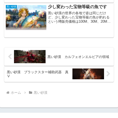
たので「おかしいな」とは思っていまし
た。アップデートはありませんが、いく
少し変わった宝物等級の魚です
黒い砂漠
つかイベントが始まってい...
黒い砂漠の世界の各地で姿は同じだけ
ど、少し変わった宝物等級の魚が釣れる
という噂販売価格は100M、30M、20M、
15M、10Mシルバー思ったよりも沢山釣
れます。またべリアで全種類釣れたの
で、たぶん、どこでも全部釣れます。
100Mシルバーと...
黒い砂漠 カルフェオンエルビアの領域
黒い砂漠 ブラックスター補助武器 真
Ⅴ
ホーム
黒い砂漠