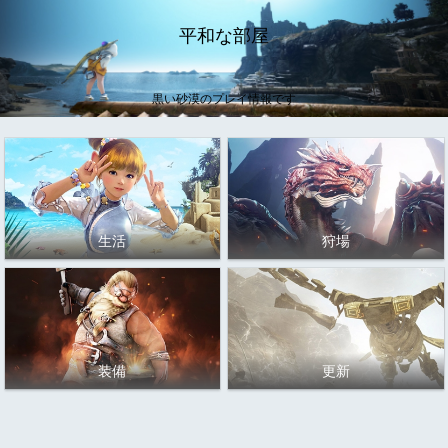
平和な部屋
黒い砂漠のプレイ情報です
生活
狩場
装備
更新