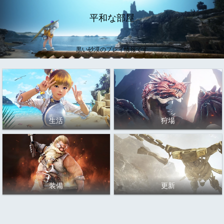
平和な部屋
黒い砂漠のプレイ情報です
生活
狩場
装備
更新