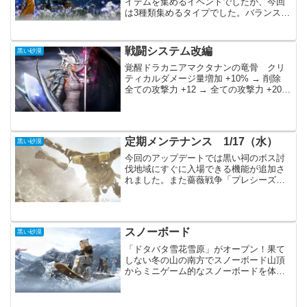
イテムを集めるイベントでしたが、今回
は3種類集めるタイプでした。バランスよ
く集める事は難しかった感じです。黒い
砂漠に浮かぶ満月！「狩り/採集/釣り」を
通じ、確率に基づき「 月の欠片3種」を
戦闘システム改編
黒い砂漠
獲得できました...
覚醒ドラカニアマクタナンの竜骨 クリ
ティカルダメージ量増加 +10% → 削除
全ての攻撃力 +12 → 全ての攻撃力 +20ク
リティカルダメージ量増加効果の削除に
伴い、覚醒ドラカニアのスキル倍率が5%
増加先日のアップデートで戦闘システム
の...
定期メンテナンス 1/17（水）
黒い砂漠
今回のアップデートでは黒い祠のボス討
伐地域にすぐに入場できる機能が追加さ
れました。また薔薇戦争「プレシーズ
ン」の発表がされています。イベントで
は継続して「生活HOTTIME」が行われて
います。主要アップデートキャラクター
各職の調整（RG、S...
スノーボード
黒い砂漠
「ドタバタ雪花雪原」がオープン！果て
しない冬の山の南方でスノーボード山頂
からミニゲーム的なスノーボードを体験
できます。・・・これちょっと難しすぎ
ませんか？まともに最後まで滑れませ
ん。普通に麓まで歩いた方が早いまであ