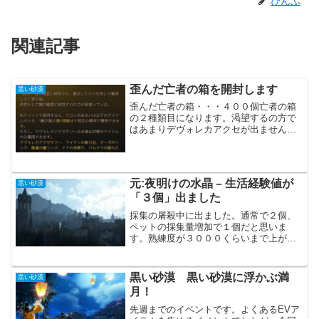
ぴんふ
関連記事
歪んだ亡者の箱を開封します
黒い砂漠
歪んだ亡者の箱・・・４００個亡者の箱
の２種類目になります。渇望するの方で
はあまりデヴォレカアクセが出ませんで
した。今回はもう少し出てくれると助か
ります。気になる開封結果ですが・・・
真Ⅰ・・・・・・７個真Ⅱ・・・・・・
４個デヴォレカ・・・５個...
元:夜明けの水晶 – 生活経験値が
黒い砂漠
「３個」出ました
採集の屠殺中に出ました。通常で２個、
ペットの採集量増加で１個だと思いま
す。熟練度が３０００くらいまで上がれ
ばもう１個増える可能性があるのでしょ
うか？ちょっとだけ装備更新をしたくな
ります。まぁ、しばらくはMOB狩り用の
黒い砂漠 黒い砂漠に浮かぶ満
黒い砂漠
装備更新が優先です。ぴん...
月！
先週までのイベントです。よくあるEVア