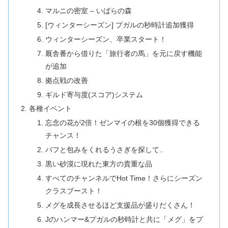
マルニの密室 – いばらの森
[ウィンターシーズン] プガルの秒時計追加獲得
ウィンターシーズン、卒業スタート！
厩舎番から借りた「旅行者の馬」を元に戻す機能
が追加
拠点戦の改善
ギルド寄与度(スコア)システム
各種イベント
忘念の花が2倍！ゼンマイの根を30個獲得できる
チャンス！
バフと包みをくれるうさぎを探して..
黒い砂漠に現れた東方の貴重な品
すべてのチャンネルでHot Time！さらにシーズン
クラスブースト！
メグを成長させるほど支援品が盛りだくさん！
Jのハンマー&プガルの秒時計と共に「メグ」をプ