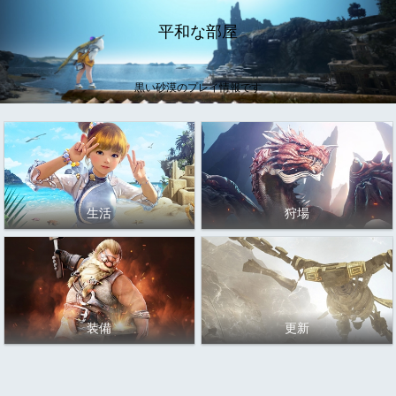
平和な部屋
黒い砂漠のプレイ情報です
生活
狩場
装備
更新