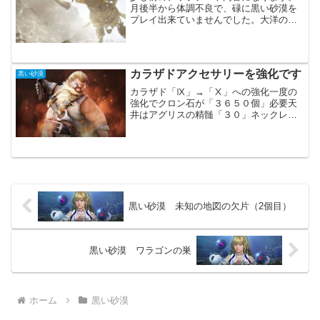
月後半から体調不良で、碌に黒い砂漠を
プレイ出来ていませんでした。大洋の改
善とルード硫黄鉱山（デキア）の追加が
主な内容になります。主要アップデート
キャラクターLN、VK、HS、NVの調整主
にLNの調整にな...
カラザドアクセサリーを強化です
黒い砂漠
カラザド「Ⅸ」→「Ⅹ」への強化一度の
強化でクロン石が「３６５０個」必要天
井はアグリスの精髄「３０」ネックレス
は「Ⅹ」なので、残りの部位になりま
す。今回は配布や衣装箱の交換でクロン
石を１４万個、更に３００Gシルバーを
使用してNPCからの購入分...
黒い砂漠 未知の地図の欠片（2個目）
黒い砂漠 ワラゴンの巣
ホーム
黒い砂漠