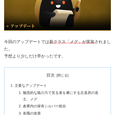
今回のアップデートでは
新クラス「メグ」が実装
されまし
た。
予想より少しだけ早かったです。
目次
主要なアップデート
魅惑的な狐の力で見る者を虜にする左道房の道
士、メグ
倉庫内の保有シルバー統合
各職の改善