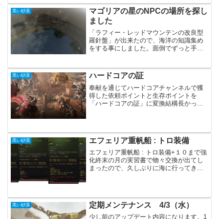
視聴の...
マゴリアの星のNPCの場所を探し
黒い砂漠
ました
「ラフィー・レッドマウンテンの改良型
羅針盤」が出来たので、海洋の知識集め
をする事にしました。面倒でずっと手を
付けていなかった「人物→海上の人々→
マゴリアの星」です。朝の国実装時くら
いにNPCの場所が変わっており、場所を
ハードコアの証
黒い砂漠
探すのがめちゃくちゃ大...
奉献を通じてハードコアチャンネルで獲
得した依頼ポイントと生存ポイントを
「ハードコアの証」に変換結構長かった
様な気もしますが、終わってみるとあっ
という間でした。私はハードコアの証を
１０万くらい集める事ができ、そこそこ
頑張ったと思います。交換は...
エフェリア重帆船 : トロ装備
黒い砂漠
エフェリア重帆船 : トロ装備+１０まで強
化終末の月の実習書で物々交換が出てし
まったので、久しぶりに海に行ってきま
した。ついでに船用の装備も強化です。
スタックは２０～５０ほどで、ちょっと
高めな感じで強化しました。強化には荒
波のブラックストー...
定期メンテナンス 4/3（水）
黒い砂漠
少し前のアップデート内容になります。1