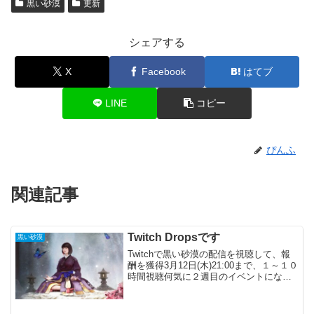
黒い砂漠
更新
シェアする
X
Facebook
はてブ
LINE
コピー
ぴんふ
関連記事
Twitch Dropsです
黒い砂漠
Twitchで黒い砂漠の配信を視聴して、報
酬を獲得3月12日(木)21:00まで、１～１０
時間視聴何気に２週目のイベントになっ
ています。・・・忘れていました。期間
中に１０時間視聴でクロン石などが貰え
ます。少し前のイベント時は毎日２時間