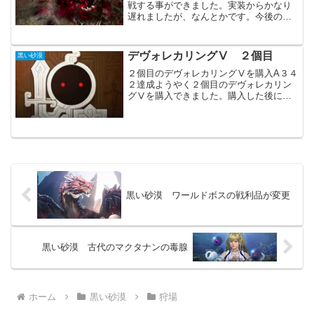
戦する事ができました。実装からかなり
遅れましたが、なんとかです。今後のア
ップデートではカルフェオンエルビアで
のドロップアイテム「結晶化した絶望」
が必要になりそうですし、出来る限り頑
デヴォレカリングⅤ ２個目
黒い砂漠
張りたいところです。「結...
２個目のデヴォレカリングⅤを購入A３４
２達成ようやく２個目のデヴォレカリン
グⅤを購入できました。購入した後にす
ぐ値下がったのは、ちょっと悲しかった
です。カラザドリングⅨ２個目も、すぐ
にカラザドリングⅨに交換しました。カ
ラザドリングⅤからの更...
黒い砂漠 ワールドボスの戦利品が変更
黒い砂漠 古代のマクタナンの毒腺
ホーム
黒い砂漠
狩場