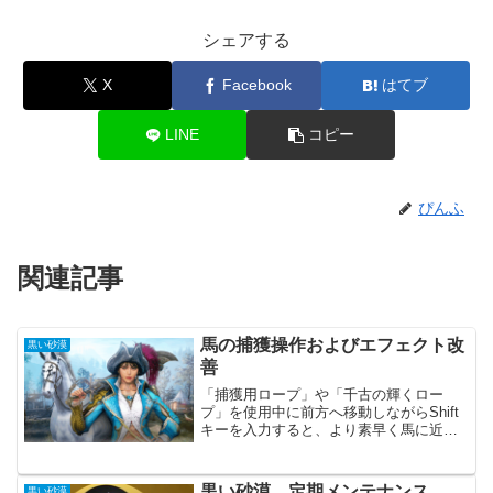
シェアする
X
Facebook
はてブ
LINE
コピー
ぴんふ
関連記事
馬の捕獲操作およびエフェクト改
黒い砂漠
善
「捕獲用ロープ」や「千古の輝くロー
プ」を使用中に前方へ移動しながらShift
キーを入力すると、より素早く馬に近付
けるように改善「千古の輝くロープ」を
使用時、エフェクトが追加野生馬の捕獲
が楽になるなーと思ったらちょっと違っ
黒い砂漠 定期メンテナンス
黒い砂漠