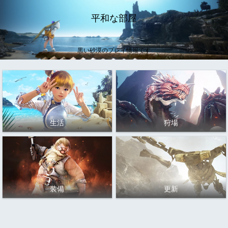
平和な部屋
黒い砂漠のプレイ情報です
生活
狩場
装備
更新