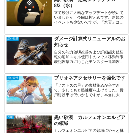
てました。ミニゲーム...
8/2（水）
立て続けに大幅なアップデートが続いて
いましたが、今回は控えめです。新規の
イベントも少ないですが、「水宮」はか
なり力が入っているようです。主要アッ
プデートキャラクター男性クラスの新し
い髪型が1種と女性クラスの新しい髪型が
ダメージ計算式リニューアルのお
黒い砂漠
2種、追加女性クラスに...
知らせ
自分の能力値UI改善および詳細能力値情
報の追加スキル使用中のマウス移動制限
表記攻撃力に応じたモンスター追加攻撃
力の増加狩り場のバランス調整ダメージ
減少率の適用ルール変更スキル特化効果
の変更命中と回避相性係数召喚獣関連の
プリオネアクセサリーを強化です
黒い砂漠
調整攻撃力増加、防御力...
「ノストスの星」の素材集めが辛すぎ
て、少しでもと熟練度を上げました。費
用対効果は低いかもですが、本当に大変
です。プリオネ真Ⅲからの強化になりま
す。プリオネアクセサリー真Ⅳ（13％）
真Ⅴ（１１％）真Ⅵ（１０％）ネックレ
ス4１４イヤリング４１１...
黒い砂漠 カルフェオンエルビア
狩場
の領域
カルフェオンエルビアの領域にやっと挑