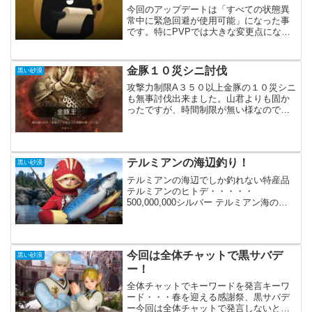
今回のアップデートは「すべての状態異
常中に緊急回避が使用可能」になった事
です。特にPVPでは大きな変更点になる
かと思います。イベントではもうすぐ黒
い砂漠が始まってから3,000日という事
で、それに合わせた物がいくつか開催さ
金豚１０災シニ討伐
黒い砂漠
れています。結構豪...
攻撃力制限A３５０以上金豚の１０災シニ
も無事討伐出来ました。山君よりも固か
ったですが、時間制限が無い様なので何
とかなりました。最後は同じギミックが
ループするだけでしたが、手が震えてい
ました。安全策を取りすぎて、時間もめ
っちゃ掛かってます。山...
テルミアンの海辺釣り！
黒い砂漠
テルミアンの海辺でしか釣れない特産品
テルミアンのヒトデ・・・・・
500,000,000シルバー テルミアン海の貝
殻・・・・・30,000,000シルバー テルミ
アン大王クラゲ・・・・10,000,000シル
バー今はテルミアンで釣り放置して...
今回は全体チャットで黒サバデ
黒い砂漠
ー！
全体チャットでキーワードを発言キーワ
ード・・・春を迎える感謝祭、黒サバデ
ー今回は全体チャットで発言しないと報