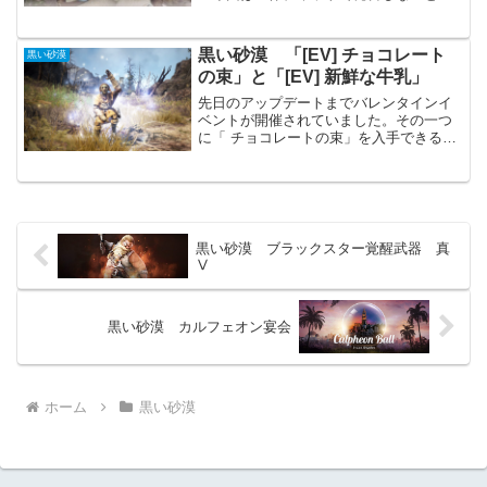
酬が貰えません。メールに「全体チャッ
トチケット」が届いていると思うので使
用しましょう。あと「2月27日(金)00:00
黒い砂漠 「[EV] チョコレート
黒い砂漠
～」のイベント...
の束」と「[EV] 新鮮な牛乳」
先日のアップデートまでバレンタインイ
ベントが開催されていました。その一つ
に「 チョコレートの束」を入手できるイ
ベントがありました。あまり数を集める
事は出来ませんでしたが、開封していき
たいと思います。 狩り場に登場したチョ
コ泥棒！狩りをしてい...
黒い砂漠 ブラックスター覚醒武器 真
Ⅴ
黒い砂漠 カルフェオン宴会
ホーム
黒い砂漠