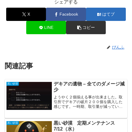
シェアする
X
Facebook
はてブ
LINE
コピー
ぴんふ
関連記事
デキアの遺物 – 全てのダメージ減
黒い砂漠
少
ようやく２個揃える事が出来ました。取
引所でデキアの破片２００個を購入した
感じです。一時期、取引量が減っていま
したが、前回のアップデート後から流通
量が増えたと思います。今後はここから
更に改良する事になるのかもしれません
黒い砂漠 定期メンテナンス
黒い砂漠
が、取りあえずといった所...
7/12（水）