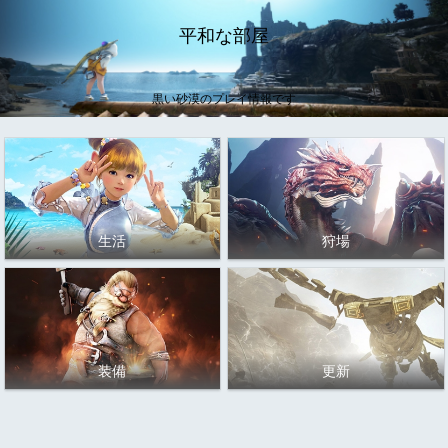
平和な部屋
黒い砂漠のプレイ情報です
生活
狩場
装備
更新