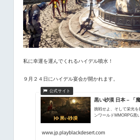
私に幸運を運んでくれるハイデル噴水！
９月２４日にハイデル宴会が開かれます。
黒い砂漠 日本 – 「魔
挑戦せよ、そして栄光を
ンワールドMMORPG黒
www.jp.playblackdesert.com