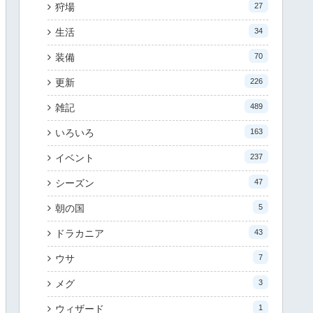
狩場
27
生活
34
装備
70
更新
226
雑記
489
いろいろ
163
イベント
237
シーズン
47
朝の国
5
ドラカニア
43
ウサ
7
メグ
3
ウィザード
1