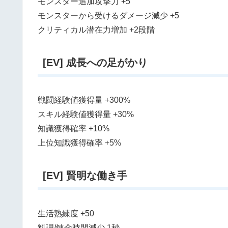
モンスター追加攻撃力 +5
モンスターから受けるダメージ減少 +5
クリティカル潜在力増加 +2段階
[EV] 成長への足がかり
戦闘経験値獲得量 +300%
スキル経験値獲得量 +30%
知識獲得確率 +10%
上位知識獲得確率 +5%
[EV] 賢明な働き手
生活熟練度 +50
料理/錬金時間減少 1秒