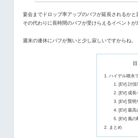
宴会までドロップ率アップのバフが延長されるかと
その代わりに長時間のバフが受けらえるイベントが
週末の連休にバフが無いと少し寂しいですからね。
目
ハイデル噴水で
[EV] 討
[EV] 
[EV] 賢
[EV] 最
[EV] 風
まとめ