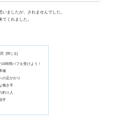
思いましたが、されませんでした。
来てくれました。
次
10時間バフを受けよう！
伐準備
成長への足がかり
明な働き手
高の釣り人
の騎手