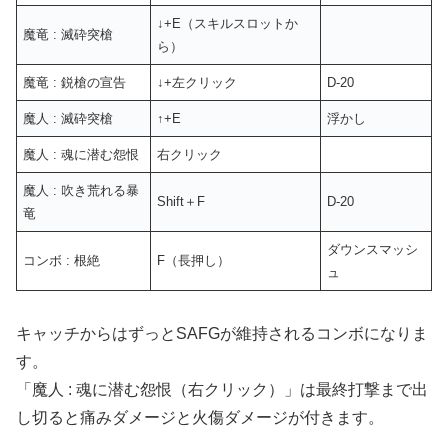
↓+E（スキルスロットか
魔竜 : 滅砕突槍
ら）
魔竜 : 鋭槍の宣告
↓+左クリック
D-20
魔人 : 滅砕突槍
↑+E
浮かし
魔人 : 魂に潜む怨恨
右クリック
魔人 : 吹き荒れる暴
Shift＋F
D-20
竜
ダウンスマッシ
コンボ : 根絶
F（長押し）
ュ
キャッチからはずっとSAFGが維持されるコンボになりま
す。
「魔人 : 魂に潜む怨恨（右クリック）」は最終打撃まで出
し切ると痛みダメージと火傷ダメージが付きます。