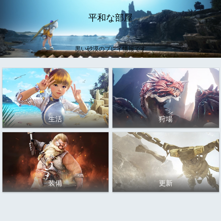
平和な部屋
黒い砂漠のプレイ情報です
生活
狩場
装備
更新