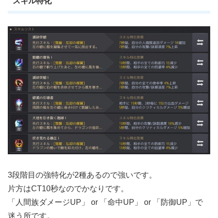
スキル特化
3段階目の強特化が2種あるので強いです。
片方はCT10秒なのでかなりです。
「人間族ダメージUP」 or 「命中UP」 or 「防御UP」で
迷う所です。