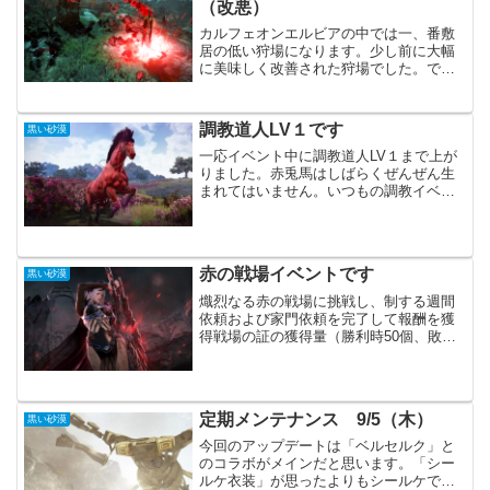
（改悪）
カルフェオンエルビアの中では一、番敷
居の低い狩場になります。少し前に大幅
に美味しく改善された狩場でした。です
が、先日のアップデートで微妙な感じに
調整されました。正直な所、ここではも
う狩りを行う事は無さそうです。アップ
調教道人LV１です
黒い砂漠
デート内容2023年4月...
一応イベント中に調教道人LV１まで上が
りました。赤兎馬はしばらくぜんぜん生
まれてはいません。いつもの調教イベン
ト時に皇室馬納品をしたいので、ちょっ
と厩舎が厳しめです。貯まっている赤兎
馬や皇室馬を優先的に育てようと思いま
す。その後にようやく微...
赤の戦場イベントです
黒い砂漠
熾烈なる赤の戦場に挑戦し、制する週間
依頼および家門依頼を完了して報酬を獲
得戦場の証の獲得量（勝利時50個、敗北
時10個） 熾烈なる赤の戦場に挑戦せよ
I/II/III 熾烈なる赤の戦場を制せよ I/II/III赤
戦のイベントが始まっています...
定期メンテナンス 9/5（木）
黒い砂漠
今回のアップデートは「ベルセルク」と
のコラボがメインだと思います。「シー
ルケ衣装」が思ったよりもシールケでし