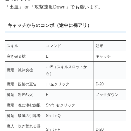
「出血」 or 「攻撃速度Down」でも迷います。
キャッチからのコンボ（途中に裸アリ）
スキル
コマンド
効果
突き破る槍
E
キャッチ
↓+E（スキルスロットか
魔竜 : 滅砕突槍
ら）
魔竜 : 鋭槍の宣告
↓+左クリック
D-20
魔竜 : 断砕烈火
F
ノックダウン
魔竜 : 魂に滲む怨恨
Shift+右クリック
魔竜 : 破滅の引導者
Shift＋Q
魔人 : 吹き荒れる暴
Shift＋F
D-20