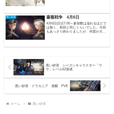
た。主要アップデート主要アップデート
「朝の国・都」事前依頼解放次回のメン
テナンスで更に依頼が続きそうです。キ
ャラクター各職の調整（W...
薔薇戦争 4月6日
黒い砂漠
4月6日(日)17:00～参加数は溢れるほどで
は無く、前回と同じくらいでした。今回
もあっさり終わりましたが、何度か大勢
でぶつかり合う形はあったと思います。
今のところ、薔薇戦争を楽しめている方
は少ないかもしれません。戦力差もあり
ますが、MAP...
黒い砂漠 シーズンキャラクター「ウ
サ」レベル62達成
黒い砂漠 ドラカニア 覚醒 PVE
ホーム
黒い砂漠