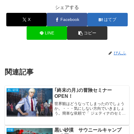
シェアする
X
Facebook
はてブ
LINE
コピー
ぴんふ
関連記事
｢終末の月｣の冒険セミナー
黒い砂漠
OPEN！
世界観はどうなってしまったのでしょう
か。・・・気にしない方向でいきましょ
う。簡単な依頼で「 ジェティナのセミナ
ー修了印章」を集めるイベントです。印
章は「ヴォルクスの助言 (+150)」などと
交換できます。｢終末の月｣の冒険セミナ
黒い砂漠 サウニールキャンプ
狩場
ーOPEN！...