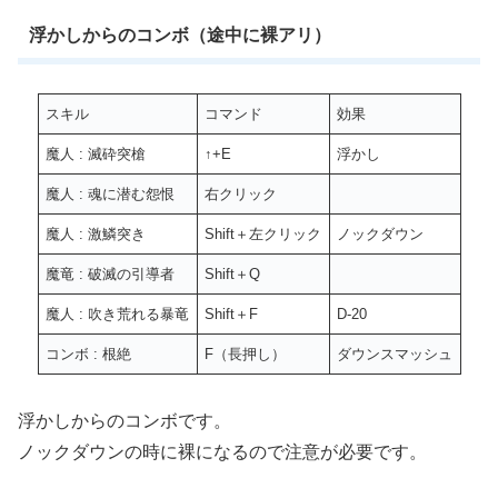
浮かしからのコンボ（途中に裸アリ）
スキル
コマンド
効果
魔人 : 滅砕突槍
↑+E
浮かし
魔人 : 魂に潜む怨恨
右クリック
魔人 : 激鱗突き
Shift＋左クリック
ノックダウン
魔竜 : 破滅の引導者
Shift＋Q
魔人 : 吹き荒れる暴竜
Shift＋F
D-20
コンボ : 根絶
F（長押し）
ダウンスマッシュ
浮かしからのコンボです。
ノックダウンの時に裸になるので注意が必要です。