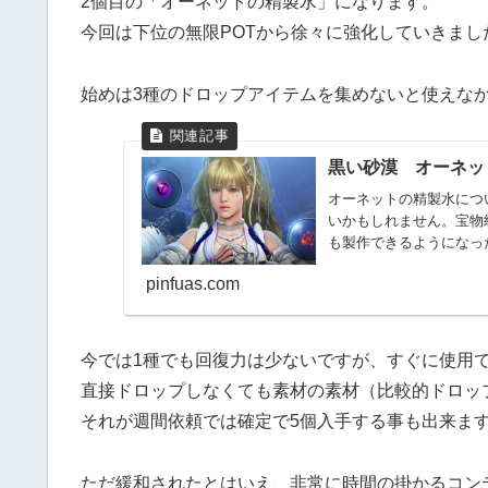
2個目の「オーネットの精製水」になります。
今回は下位の無限POTから徐々に強化していきまし
始めは3種のドロップアイテムを集めないと使えな
黒い砂漠 オーネッ
オーネットの精製水につ
いかもしれません。宝物
も製作できるようになっ
なりま...
pinfuas.com
今では1種でも回復力は少ないですが、すぐに使用
直接ドロップしなくても素材の素材（比較的ドロップ
それが週間依頼では確定で5個入手する事も出来ま
ただ緩和されたとはいえ、非常に時間の掛かるコン