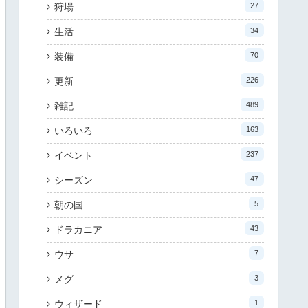
狩場
27
生活
34
装備
70
更新
226
雑記
489
いろいろ
163
イベント
237
シーズン
47
朝の国
5
ドラカニア
43
ウサ
7
メグ
3
ウィザード
1