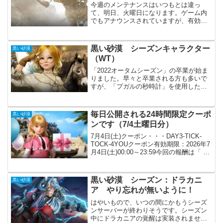
今週のメンテナンスはいつもとは違っ
て、明日、火曜日になります。ゲーム内
でもアナウンスされていますが、有効期
限の切れるメールやクーポン等の確認を
忘れずに行いましょう。メールにある「J
のハンマー」は受け取ってさえ置けば、
黒い砂漠 シーズンキャラクター
黒い砂漠
一応は3月8日まで有効で...
（WT）
「2022オータムシーズン」の卒業が始ま
りました。早々と卒業される方も多いで
すが、「プガルの秒時計」を使用したキ
ャラクターで少しだけMOB狩りをするの
も楽しいと思います。「マルニの不安定
な燃料」が1つだけで転換できるイベント
毎日公開される24時間限定クーポ
黒い砂漠
がもう少し続いて...
ンです（7/4土曜日分）
7月4日(土)クーポン・・・DAY3-TICK-
TOCK-4YOUクーポン有効期限：2026年7
月4日(土)00:00～23:59今回の報酬は「 パ
トリジオの不思議な箱 3個」と「 風景画
の絵の具選択箱」です。有効期限が短い
ので、そこだけは...
黒い砂漠 シーズン：ドラカニ
黒い砂漠
ア やり忘れが無いように！
はやいもので、いつの間にかもうシーズ
ンサーバーが終わりそうです。シーズン
中にドラカニアの覚醒は実装されません