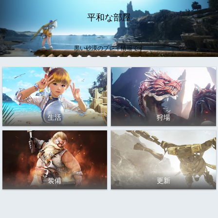
平和な部屋
黒い砂漠のプレイ情報です
生活
狩場
装備
更新