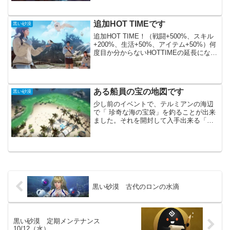
でしたが、明日か来週あたりに実装され
るのでしょうか？そちらの方は置いてお
いて、シーズン中にやり忘れが無いよう
追加HOT TIMEです
黒い砂漠
に気を付けたい事がいくつ...
追加HOT TIME！（戦闘+500%、スキル
+200%、生活+50%、アイテム+50%）何
度目か分からないHOTTIMEの延長になっ
ています。ただその効果は少し下がりま
した。ちょっと物足らなく感じます。今
は日頃できない依頼等を優先した方が...
ある船員の宝の地図です
黒い砂漠
少し前のイベントで、テルミアンの海辺
で「 珍奇な海の宝袋」を釣ることが出来
ました。それを開封して入手出来る「コ
ケに覆われた地図」と「ラビニアのコケ
取り剤」を簡易錬金します。大体は地図
の欠片が出来るのですが、たまに完成品
の「ある船員の宝の地図...
黒い砂漠 古代のロンの水滴
黒い砂漠 定期メンテナンス
10/12（水）