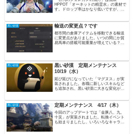
HPPOT「オーネットの精霊水」の素材で
す。ドロップ率はかなり低いですが、と
にかくMOBを狩るしかありません。現在
では「ドラゴンの歯」を集める事でも
「シェレカンの仙丹」を入手できます。
輸送の変更点？です
黒い砂漠
オーネットの精霊水いつも...
都市間の倉庫アイテムを移動できる輸送
に変更点がありました。いつの間にか貿
易馬車の搭載可能重量が増えている？様
です。貿易アイテムが１０００個くらい
輸送できていたのが、２０００個になっ
ていて気づきました。どこかでアップデ
ート内容を見逃していたの...
黒い砂漠 定期メンテナンス
黒い砂漠
10/19（水）
延び延びになっていた「マグヌス」が実
装されました。各職に新しいスキルなど
も追加され、黒い砂漠に大きな変化があ
りそうです。毎年恒例のハロウィンイベ
ントも始まり、クエストをクリアするの
に忙しくなりそうです。主要なアップデ
定期メンテナンス 4/17（木）
黒い砂漠
ートAbyss One：...
今回のアップデートでは「金豚八、九、
十災」が実装されました。転換イベント
も始まりましたし、いろいろなキャラク
ターで挑戦してみるのも良さそうです。
主要アップデート各職の調整（WR、