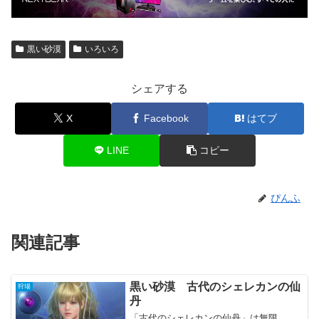
黒い砂漠
いろいろ
シェアする
X
Facebook
はてブ
LINE
コピー
ぴんふ
関連記事
黒い砂漠 古代のシェレカンの仙
狩場
丹
「古代のシェレカンの仙丹」は無限