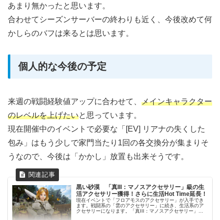
あまり無かったと思います。
合わせてシーズンサーバーの終わりも近く、今後改めて何
かしらのバフは来るとは思います。
個人的な今後の予定
来週の戦闘経験値アップに合わせて、
メインキャラクター
のレベルを上げたい
と思っています。
現在開催中のイベントで必要な「[EV] リアナの失くした
包み」はもう少しで家門当たり1回の各交換分が集まりそ
うなので、今後は「かかし」放置も出来そうです。
黒い砂漠 「真III：マノスアクセサリー」級の生
活アクセサリー獲得！さらに生活Hot Time延長！
現在イベントで「フロアモスのアクセサリー」が入手でき
ます。戦闘系の「雲のアクセサリー」に続き、生活系のア
クセサリーになります。「真III：マノスアクセサリー」級
の能力になりますが、真Ⅳでも良かったような気がしま