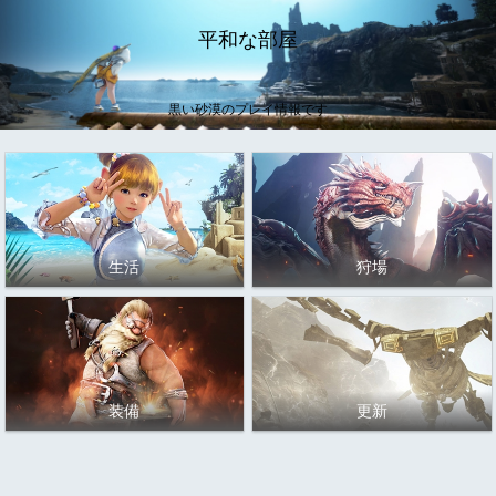
平和な部屋
黒い砂漠のプレイ情報です
生活
狩場
装備
更新