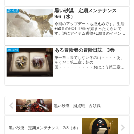
KN、WZ、DK、AC、WS、MG、DE）歓
呼モーションの段階...
黒い砂漠 定期メンテナンス
黒い砂漠
9/6（水）
今回のアップデートも控えめです。生活
+50％のHOTTIMEが始まったくらいで
す。逆にアイテム獲得+100％のイベント
は終わってしまいました。今週はイベン
トもありますし、生活系を頑張るべきか
もしれません。主要アップデートキャラ
ある冒険者の冒険日誌 3巻
黒い砂漠
クター各職の調...
第一章：果てしない冬の山・・・・あ、
そうだ！第二章：朝の
国・・・・・・・・・おはよう第三章：
ウルキタ・・・・・・・・これはもう私
のものです第四章：これからも続く冒
険・・・To Be Continued最後の「ある冒
険者の冒険日誌」が実装され...
黒い砂漠 拠点戦、占領戦
黒い砂漠 定期メンテナンス 2/8（水）