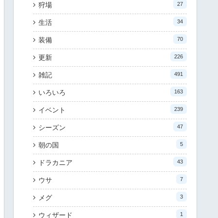
狩場
27
生活
34
装備
70
更新
226
雑記
491
いろいろ
163
イベント
239
シーズン
47
朝の国
5
ドラカニア
43
ウサ
7
メグ
3
ウィザード
1