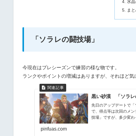
水晶
まと
「ソラレの闘技場」
今現在はプレシーズンで練習の様な物です。
ランクやポイントの増減はありますが、それほど気
黒い砂漠 「ソラレ
先日のアップデートで「
で、得点等は次回のメン
技場」ですが、多少変わ
たな戦場...
pinfuas.com