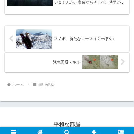
いませんが、実装からそこそこ時間が掛
かってはいます。ドロップ率自体は期待
できそうにはなさそうです。生活水晶は
経験値的に早めに揃えたい感じです。水
晶自体のドロップに期待す...
スノボ 新たなコース（くーぽん）
緊急回避スキル
ホーム
黒い砂漠
平和な部屋
© 2022 平和な部屋.