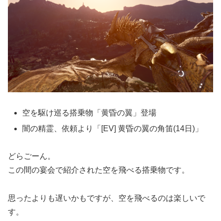
空を駆け巡る搭乗物「黄昏の翼」登場
闇の精霊、依頼より「[EV] 黄昏の翼の角笛(14日)」
どらごーん。
この間の宴会で紹介された空を飛べる搭乗物です。
思ったよりも遅いかもですが、空を飛べるのは楽しいで
す。