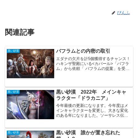
ぴんふ
関連記事
バフラムとの内密の取引
黒い砂漠
エダナの欠片を計5個獲得するチャンス！
ハキンザ聖殿にいる<カバール>「バフラ
ム」から依頼「 バフラムの提案」を受注
バフラムに真(I)デヴォレカアクセサリー
を渡すエダニアのメイン依頼さえ進めて
いれば依頼を受けられます。面倒ですが
難しい事は無い...
黒い砂漠 2022年 メインキャ
黒い砂漠
ラクター「ドラカニア」
今年最後の更新になります。今年度はメ
インキャラクターを変更し、大きな変化
のある年になりました。ソーサレス伝承
からドラカニア覚醒に、装備を転換では
なく、武器の交換券を使用しての変更で
す。この選択が良かったのかどうかはま
黒い砂漠 誰かが置き忘れた
黒い砂漠
だ悩みが付きませんが、黒...