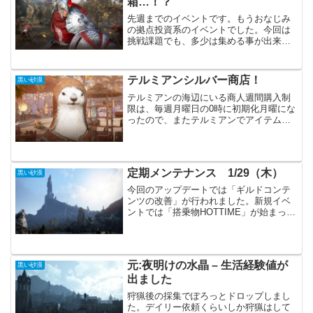
箱…！？
先週までのイベントです。もうおなじみ
の拠点投資系のイベントでした。今回は
挑戦課題でも、多少は集める事が出来ま
した。誰かが置き忘れた箱…！？ピント
農場の「マルティナ・ピント」と会話
し、ピント農場の倉庫拠点を活性化、後
テルミアンシルバー商店！
黒い砂漠
は労働者を派遣するだけです...
テルミアンの海辺にいる商人週間購入制
限は、毎週月曜日の0時に初期化月曜にな
ったので、またテルミアンでアイテムを
シルバーで購入できます。取りあえず全
て購入しても良いですが、NPCベディオ
から購入できるアイテムは使用期限があ
るので注意が必要です...
定期メンテナンス 1/29（木）
黒い砂漠
今回のアップデートでは「ギルドコンテ
ンツの改善」が行われました。新規イベ
ントでは「搭乗物HOTTIME」が始まって
います。ギルド関係の改善が大きく、確
認が必要そうです。主要アップデートギ
ルドコンテンツ改善（制作、ギルド搭乗
物装備、スキルなど...
元:夜明けの水晶 – 生活経験値が
黒い砂漠
出ました
狩猟後の採集でぽろっとドロップしまし
た。デイリー依頼くらいしか狩猟はして