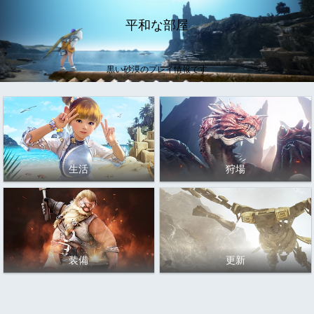
平和な部屋
黒い砂漠のプレイ情報です
生活
狩場
装備
更新