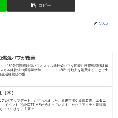
コピー
ぴんふ
力燃焼バフが改善
・・・180分戦闘経験値バフとスキル経験値バフを同時に獲得戦闘経験値
%スキル経験値の獲得量増加・・・・・+30%行動力を消費することで生
生活経験値の獲...
1（木）
ニア2次アップデート」が行われました。新規狩場や新規装備、エダニ
。イベントではHOTTIMEが始まっています。ただ「アイテム獲得確
なっています。主要ア...