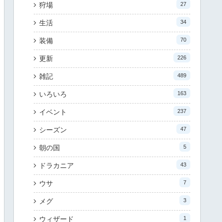
狩場
27
生活
34
装備
70
更新
226
雑記
489
いろいろ
163
イベント
237
シーズン
47
朝の国
5
ドラカニア
43
ウサ
7
メグ
3
ウィザード
1