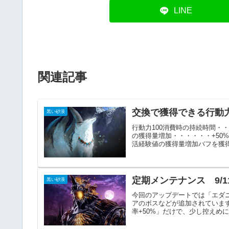
LINE
関連記事
交換で獲得できる行動
黒い砂漠
行動力100消費時の持続時間・
の獲得量増加・・・・・・+50
活経験値の獲得量増加バフを獲得
定期メンテナンス 9/1
黒い砂漠
今回のアップデートでは「エダ
アのボスなどが追加されています
率+50%」だけで、少し控えめに