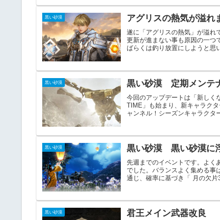
アグリスの熱気が溢れ
黒い砂漠
遂に「アグリスの熱気」が溢れて
更新が進まない事も原因の一つ
ばらくは釣り放置にしようと思い
黒い砂漠 定期メンテナ
黒い砂漠
今回のアップデートは「新しく
TIME」も始まり、新キャラク
ャンネル！シーズンキャラクター
黒い砂漠 黒い砂漠に
黒い砂漠
先週までのイベントです。よく
でした。バランスよく集める事は
通じ、確率に基づき「 月の欠片3
君王メイン武器改良
黒い砂漠