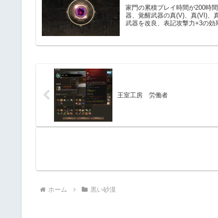
家門の累積プレイ時間が200時
器、覚醒武器の真(V)、真(VI)
武器を改良、表記攻撃力+3の効果
王室工房 労働者
ホーム
黒い砂漠