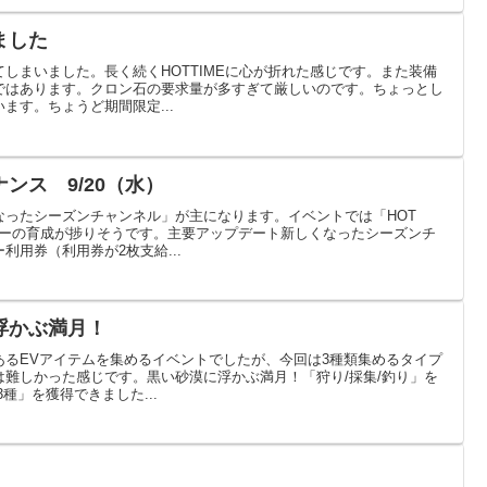
ました
しまいました。長く続くHOTTIMEに心が折れた感じです。また装備
ではあります。クロン石の要求量が多すぎて厳しいのです。ちょっとし
ます。ちょうど期間限定...
ンス 9/20（水）
なったシーズンチャンネル」が主になります。イベントでは「HOT
ターの育成が捗りそうです。主要アップデート新しくなったシーズンチ
利用券（利用券が2枚支給...
浮かぶ満月！
あるEVアイテムを集めるイベントでしたが、今回は3種類集めるタイプ
難しかった感じです。黒い砂漠に浮かぶ満月！「狩り/採集/釣り」を
種」を獲得できました...