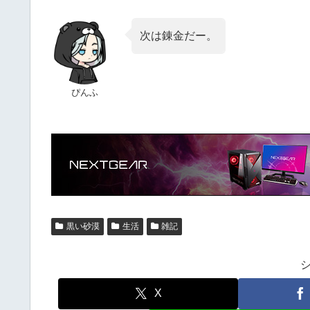
次は錬金だー。
ぴんふ
黒い砂漠
生活
雑記
X