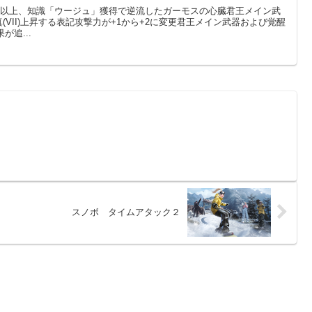
間以上、知識「ウージュ」獲得で逆流したガーモスの心臓君王メイン武
、真(VII)上昇する表記攻撃力が+1から+2に変更君王メイン武器および覚醒
が追...
スノボ タイムアタック２