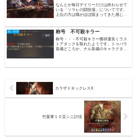
なんとか毎日デイリーだけは終わらせて
いる「ソラレの闘技場」についてです。
上位の方は職がほぼ固まってきた感じで
すが、それでも多種多様な職が使用され
ており、どちらかと言うと中の人の力が
大きく反映されていると思います。装備
称号 不可殺キラー
黒い砂漠
差の無いPVPで職の差は...
称号・・・不可殺キラー獲得運良くラス
トアタックを取れたようです。トゥバラ
装備どころか、ナル装備のキャラクター
でした。この調子で他のボスの称号も欲
しいところです。ぴんふ難易度が高すぎ
るー。
カラザドネックレスX
竹葉軍１０災シニ討伐