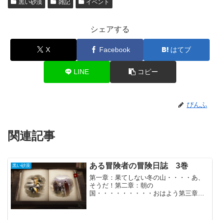
黒い砂漠
雑記
イベント
シェアする
X
Facebook
はてブ
LINE
コピー
ぴんふ
関連記事
ある冒険者の冒険日誌 3巻
黒い砂漠
第一章：果てしない冬の山・・・・あ、
そうだ！第二章：朝の
国・・・・・・・・・おはよう第三章：
ウルキタ・・・・・・・・これはもう私
のものです第四章：これからも続く冒
険・・・To Be Continued最後の「ある冒