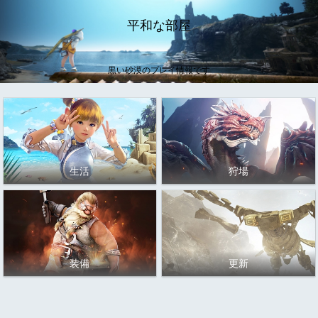
平和な部屋
黒い砂漠のプレイ情報です
生活
狩場
装備
更新