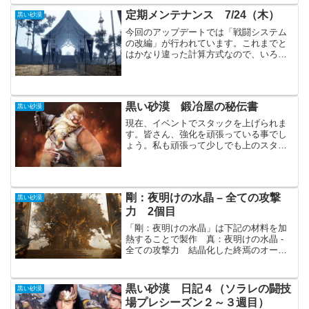
険者の冒険日誌」が実装され...
定期メンテナンス 7/24（木）
黒い砂漠
今回のアップデートでは「戦闘システム
の改編」が行われています。これまでと
はかなり違った計算方式なので、いろい
ろと確認が必要になりそうです。主要ア
ップデート戦闘システム改編（基本能力
値や抵抗、キャッチの仕様等）各職の調
整（回避率、命中率や抵抗...
黒い砂漠 鍛冶屋の秘伝書
黒い砂漠
現在、イベントでスタックを上げられま
す。皆さん、強化を頑張っている事でし
ょう。私も頑張って少しでも上のスタッ
クにしようとスタック貯めを久しぶりに
頑張りました。その時に思ったのがスタ
ックをいちいちキャラクターを変更して
まで貯めるのが面倒だった...
剛：夜明けの水晶 – 全ての攻撃
黒い砂漠
力 2個目
「剛：夜明けの水晶」は下記の材料を加
熱することで製作 真：夜明けの水晶 -
全ての攻撃力 結晶化した終焉のオーラ
100個 魔力の破片 300個 魔力の光明石
の結晶 500個「剛：夜明けの水晶」は統
合取引所に登録できません２個目の
黒い砂漠 日記４（ソラレの闘技
黒い砂漠
「剛：夜明...
場プレシーズン２～３週目）