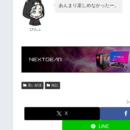
あんまり楽しめなかったー。
ぴんふ
黒い砂漠
雑記
X
LINE