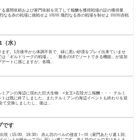
する週間依頼および家門依頼を完了して報酬を獲得戦場の証の獲得量
る赤の戦場に挑戦せよ I/II/III 熾烈なる赤の戦場を制せよ I/II/III赤戦
1（水）
ります。1月後半から体調不良で、碌に黒い砂漠をプレイ出来ていませ
では「ギルドリーグの戦場」、「厩舎のUIでソートできる機能」が追加
デートに感じますが、各職...
ミアンの海辺に現れた巨大生物 <女王>石殻ガニ報酬・・・ テルミ
ントは既に終了しました。またテルミアンの海辺イベントも終わりを迎
て交換しましたし、後は...
プです
（15:00、19:30） 赤ん坊のベルの侵攻 I～III（家門あたり週１回、
水宮イベントが終わって少し寂しい感じです。赤ん坊のベルの方はあんま