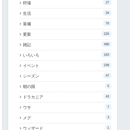
狩場
27
生活
34
装備
70
更新
226
雑記
490
いろいろ
163
イベント
238
シーズン
47
朝の国
5
ドラカニア
43
ウサ
7
メグ
3
ウィザード
1