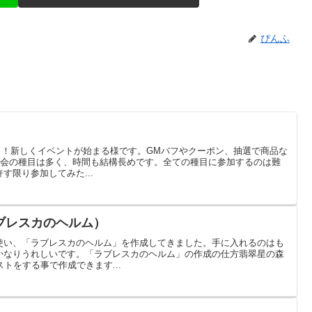
ぴんふ
ツの日！新しくイベントが始まる様です。GMバフやクーポン、抽選で商品な
動会の種目は多く、時間も結構長めです。全ての種目に参加するのは難
す限り参加してみた...
ブレスカのヘルム）
使い、「ラブレスカのヘルム」を作成してきました。手に入れるのはも
かなりうれしいです。「ラブレスカのヘルム」の作成の仕方翡翠星の森
トをする事で作成できます...