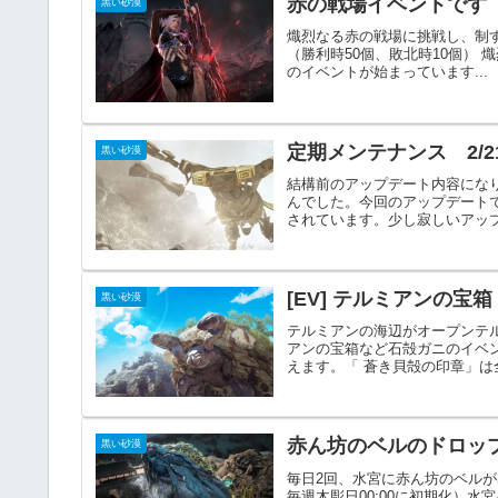
赤の戦場イベントです
黒い砂漠
熾烈なる赤の戦場に挑戦し、制
（勝利時50個、敗北時10個） 熾烈な
のイベントが始まっています...
定期メンテナンス 2/2
黒い砂漠
結構前のアップデート内容にな
んでした。今回のアップデート
されています。少し寂しいアップ
[EV] テルミアンの宝箱
黒い砂漠
テルミアンの海辺がオープンテル
アンの宝箱など石殻ガニのイベ
えます。「 蒼き貝殻の印章」は全
赤ん坊のベルのドロッ
黒い砂漠
毎日2回、水宮に赤ん坊のベルが出現
毎週木彫日00:00に初期化）