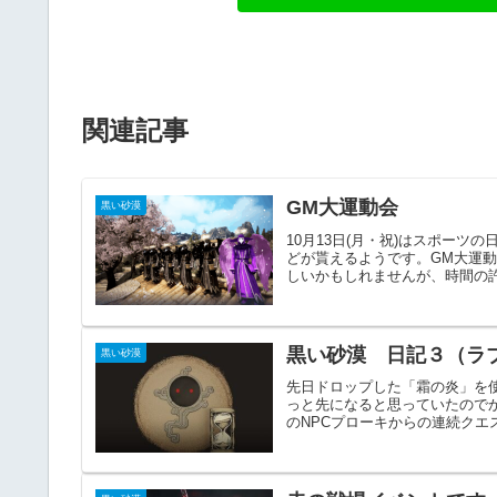
関連記事
GM大運動会
黒い砂漠
10月13日(月・祝)はスポー
どが貰えるようです。GM大運
しいかもしれませんが、時間の許
黒い砂漠 日記３（ラ
黒い砂漠
先日ドロップした「霜の炎」を
っと先になると思っていたので
のNPCプローキからの連続クエス