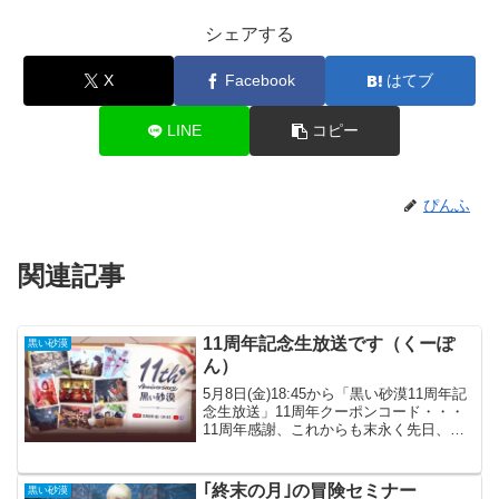
シェアする
X
Facebook
はてブ
LINE
コピー
ぴんふ
関連記事
11周年記念生放送です（くーぽ
黒い砂漠
ん）
5月8日(金)18:45から「黒い砂漠11周年記
念生放送」11周年クーポンコード・・・
11周年感謝、これからも末永く先日、１
１周年を記念して生放送が行われまし
た。いつものクイズや人文字、花火など
です。他にも昨年の様々な記録も紹介さ
｢終末の月｣の冒険セミナー
黒い砂漠