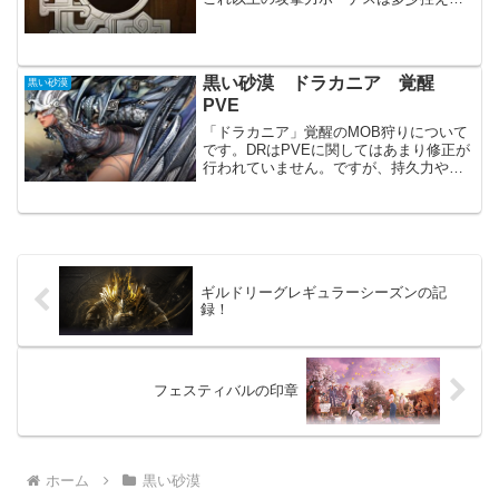
になるからです。前回の装備更新から
は、3か月ほどになります。ただ能力値は
ほぼ変わっていません。攻撃力ボーナス
が上がったのは、5か...
黒い砂漠 ドラカニア 覚醒
黒い砂漠
PVE
「ドラカニア」覚醒のMOB狩りについて
です。DRはPVEに関してはあまり修正が
行われていません。ですが、持久力や回
復力といった間接的な改善はありまし
た。正直微妙な狩り効率ですが、安定し
たMOB狩りは行えると思います。スキル
形態「魔人」・・・...
ギルドリーグレギュラーシーズンの記
録！
フェスティバルの印章
ホーム
黒い砂漠