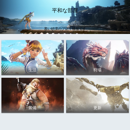
平和な部屋
黒い砂漠のプレイ情報です
生活
狩場
装備
更新