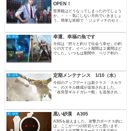
れており、...
OPEN！
世界観はどうなってしまったのでしょう
か。・・・気にしない方向でいきましょ
う。簡単な依頼で「 ジェティナのセミナ
ー修了印章」を集めるイベントです。印
章は「ヴォルクスの助言 (+150)」などと
交換できます。｢終末の月｣の冒険セミナ
幸運、幸福の魚です
黒い砂漠
ーOPEN！...
今回は「狩りと釣りで出会う幸せ」の釣
りの方です。イベント期間は２週間ほど
でした。いつもは期間中、べリア村の枯
渇で釣っていましたが、今回は豊富な場
所で釣ってみました。釣り放置の時間が
少なめだったのか、あまり釣れませんで
した。いつも通り、べリア...
定期メンテナンス 1/10（水）
黒い砂漠
今回のアップデートは新クラス「スカラ
ー」のスキル錬成が追加されました。
「改良型ギルドガレー船」も追加されて
います。イベントでは「生活50%HOT
TIME」が始まり、生活にも力が入りそう
です。主要アップデートキャラクター各
職の調整（MG、S...
黒い砂漠 A305
黒い砂漠
A305を超えました。攻撃力ボーナス的に
は、ここが一つの区切りだと思います。
これ以上の攻撃力ボーナスは多少控えめ