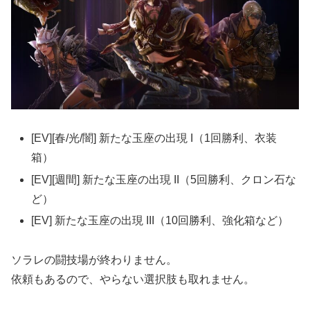
[EV][春/光/闇] 新たな玉座の出現 I（1回勝利、衣装
箱）
[EV][週間] 新たな玉座の出現 II（5回勝利、クロン石な
ど）
[EV] 新たな玉座の出現 III（10回勝利、強化箱など）
ソラレの闘技場が終わりません。
依頼もあるので、やらない選択肢も取れません。