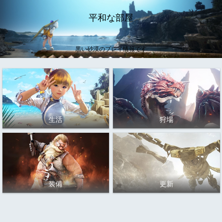
平和な部屋
黒い砂漠のプレイ情報です
生活
狩場
装備
更新