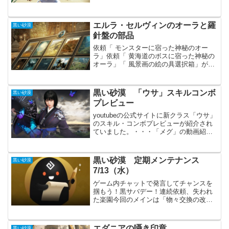
ただこれから何の心配もなく、生活コン
テンツを楽しめるかもしれません。マノ
スアクセサリー真Ⅳ本当に...
エルラ・セルヴィンのオーラと羅
黒い砂漠
針盤の部品
依頼「 モンスターに宿った神秘のオー
ラ」依頼「 黄海道のボスに宿った神秘の
オーラ」「 風景画の絵の具選択箱」が貰
えるイベントです。絵の具は宝物アイテ
ムが貰える可能性があるのでいくらあっ
ても困りません。絵の具のおかげで、未
黒い砂漠 「ウサ」スキルコンボ
黒い砂漠
知の地図に引き続き「...
プレビュー
youtubeの公式サイトに新クラス「ウサ」
のスキル・コンボプレビューが紹介され
ていました。・・・「メグ」の動画紹介
を見つけた時に気が付いたので、前後し
ています。少し前の動画なので、今見て
もあまり参考にはならないかもしれませ
黒い砂漠 定期メンテナンス
黒い砂漠
ん。「ウサ」と「...
7/13（水）
ゲーム内チャットで発言してチャンスを
掴もう！黒サバデー！連続依頼、失われ
た楽園今回のメインは「物々交換の改
善」でしょうか。あまり海や船の事はわ
かりませんが、上方修正の様な気がしま
す。「ソラレの闘技場」も「ドラカニア
エダニアの囁き印章
黒い砂漠