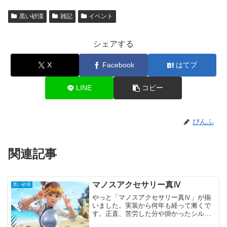
黒い砂漠
雑記
イベント
シェアする
X
Facebook
はてブ
LINE
コピー
ぴんふ
関連記事
マノスアクセサリー真Ⅳ
黒い砂漠
やっと「マノスアクセサリー真Ⅳ」が揃
いました。実装から何年も経って漸くで
す。正直、苦労した分や掛かったシルバ
ーの元を取る事は出来ないと思います。