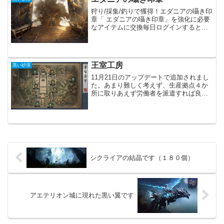
覚醒」のどちらもまだ実装さ...
狩り/採集/釣りで獲得！エダニアの囁き印
章「 エダニアの囁き印章」を強化に必要
なアイテムに交換毎日ログインすると、
挑戦課題(Y)を通じて「 エダニアの囁き印
章」を最大で270個獲得可能！「 エダニ
アの囁き印章」を集めていますが、あま
り増えま...
王室工房
黒い砂漠
11月21日のアップデートで追加されまし
た。あまり難しく考えず、生産拠点４か
所に取りあえず労働者を派遣すれば良さ
そうです。王室工房生産拠点４か所加工
拠点４か所生産拠点で素材を入手し、加
工拠点で加工品を製作、その後、販売と
言った流れになる様で...
シクライアの結晶です（１８０個）
アエテリオン城に現れた黒い翼です