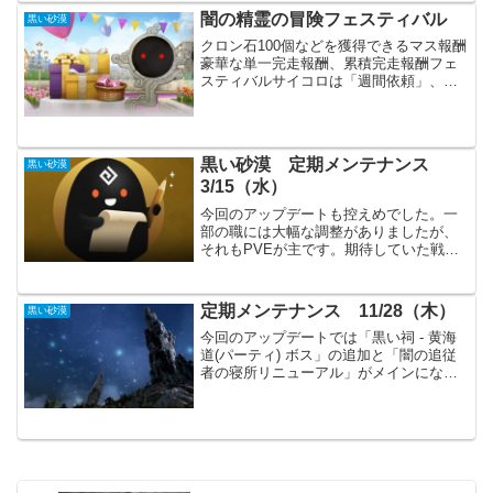
んし、特に羅針盤はちょっ...
闇の精霊の冒険フェスティバル
黒い砂漠
クロン石100個などを獲得できるマス報酬
豪華な単一完走報酬、累積完走報酬フェ
スティバルサイコロは「週間依頼」、
「挑戦課題」、「パール商店シルバーカ
テゴリ」で入手できます。また5月22日の
定期メンテナンス後にサイコロを18個獲
得できるイベント...
黒い砂漠 定期メンテナンス
黒い砂漠
3/15（水）
今回のアップデートも控えめでした。一
部の職には大幅な調整がありましたが、
それもPVEが主です。期待していた戦闘
経験値バフのイベントもありませんでし
た。その他の新しいイベントも微妙な感
じです。主要なアップデート各職の調整
定期メンテナンス 11/28（木）
黒い砂漠
LS、AC、GD、CO...
今回のアップデートでは「黒い祠 - 黄海
道(パーティ) ボス」の追加と「闇の追従
者の寝所リニューアル」がメインになる
と思います。イベントではHOTTIMEが始
まりました。他にもこれまでにないPVP
イベントも開催され、より一層楽しめそ
うです。...