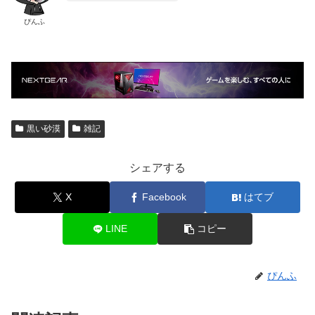
ぴんふ
黒い砂漠
雑記
シェアする
X
Facebook
はてブ
LINE
コピー
ぴんふ