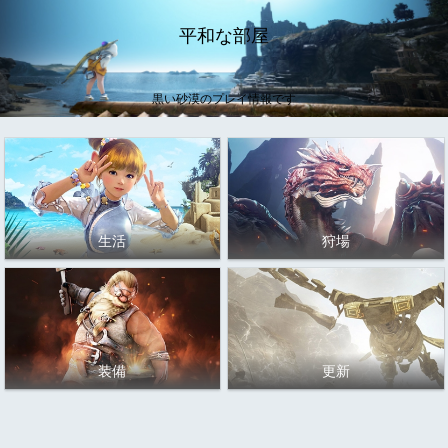
平和な部屋
黒い砂漠のプレイ情報です
生活
狩場
装備
更新