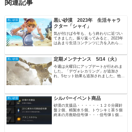
関連記事
黒い砂漠 2023年 生活キャラ
黒い砂漠
クター「シャイ」
気が付けば今年も、もう終わりに近づい
てきました。振り返ってみると、2023年
はあまり生活コンテンツに力を入れられ
なかった様に思えます。度重なるアップ
デートで生活コンテンツにテコ入れはあ
りました。ですが、やはりまだまだMOB
定期メンテナンス 5/14（火）
黒い砂漠
狩りには大きく劣っ...
今週は火曜日にアップデートが行われま
した。「デヴォレカリング」が追加さ
れ、5セット効果も追加されました。他の
アクセサリーが暴落しそうな感じです。
主要アップデートコンテンツ「エレテア
の試練」が追加（挑戦するためには、
「忘れられた忘却の証」が必...
シルバーイベント商品
黒い砂漠
砂漠の支援品・・・・・・１２０分羅針
盤２個、精製水５個、トウシキミ茶５個
終末の月救助信号弾・・・信号弾１個ア
タニスホタル・・・・・アタニスホタル
１個家門当たり毎日３セット購入できま
す。どれもあって困るものではありませ