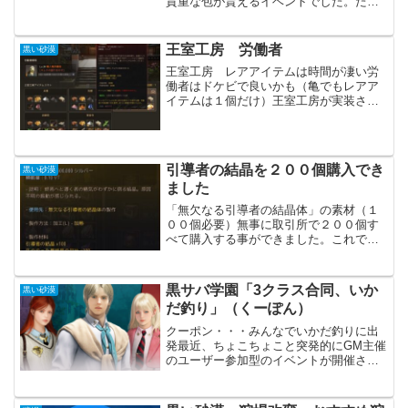
貴重な包が貰えるイベントでした。ただ
今現在、同じ様なイベントが開始されて
いるので、そちらの方は忘れずに労働者
を派遣しておきましょう。ある程度の参
王室工房 労働者
黒い砂漠
考になればと思います。貴...
王室工房 レアアイテムは時間が凄い労
働者はドケビで良いかも（亀でもレアア
イテムは１個だけ）王室工房が実装され
２ヵ月ほどが経ちました。レアなアイテ
ムもそこそこ入手出来ています。私は亀
さんの労働者を派遣していましたが、１
度に１個しか入手出来ませ...
引導者の結晶を２００個購入でき
黒い砂漠
ました
「無欠なる引導者の結晶体」の素材（１
００個必要）無事に取引所で２００個す
べて購入する事ができました。これで２
か所とも遺物を改良できます。もっと時
間が掛かるかと思いましたが、すぐでし
た。シルバーを使う先が限定されてい
黒サバ学園「3クラス合同、いか
黒い砂漠
き、貯まりやすくなるはずで...
だ釣り」（くーぽん）
クーポン・・・みんなでいかだ釣りに出
発最近、ちょこちょこと突発的にGM主催
のユーザー参加型のイベントが開催され
ているようです。金曜の１７時とか？ら
しいです。タイミングが合えば参加して
みたいですが、なかなか難しいかもしれ