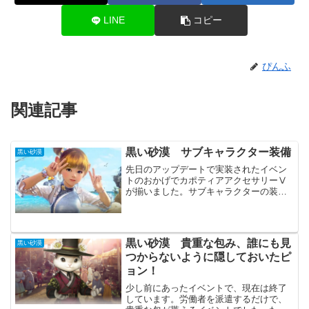
LINE
コピー
ぴんふ
関連記事
黒い砂漠 サブキャラクター装備
黒い砂漠
先日のアップデートで実装されたイベン
トのおかげでカポティアアクセサリーⅤ
が揃いました。サブキャラクターの装備
としては十分すぎる性能だと思います。
サブキャラクター装備（戦闘系）そこそ
この攻撃力になったと思います。アクセ
サリーは全て依頼で入手し...
黒い砂漠 貴重な包み、誰にも見
黒い砂漠
つからないように隠しておいたピ
ョン！
少し前にあったイベントで、現在は終了
しています。労働者を派遣するだけで、