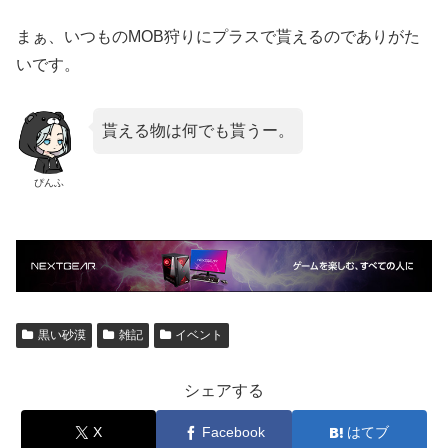
まぁ、いつものMOB狩りにプラスで貰えるのでありがた
いです。
貰える物は何でも貰うー。
ぴんふ
黒い砂漠
雑記
イベント
シェアする
X
Facebook
はてブ