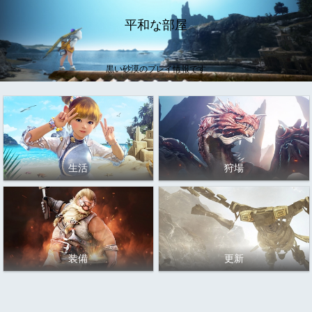
平和な部屋
黒い砂漠のプレイ情報です
生活
狩場
装備
更新