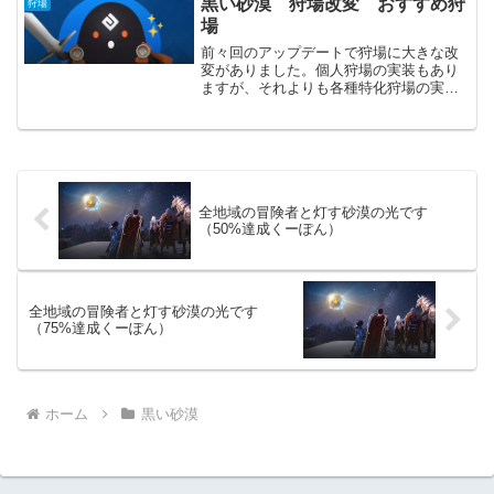
黒い砂漠 狩場改変 おすすめ狩
狩場
ません。イベント関係で...
場
前々回のアップデートで狩場に大きな改
変がありました。個人狩場の実装もあり
ますが、それよりも各種特化狩場の実装
が大きいです。これまでの狩りにおける
利益に大きな変化が起きました。実際に
いくつか狩場を回ってみたので紹介しま
す。アグリスの熱気特化狩...
全地域の冒険者と灯す砂漠の光です
（50%達成くーぽん）
全地域の冒険者と灯す砂漠の光です
（75%達成くーぽん）
ホーム
黒い砂漠