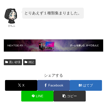
とりあえず１種類集まりました。
ぴんふ
黒い砂漠
雑記
シェアする
X
Facebook
はてブ
LINE
コピー