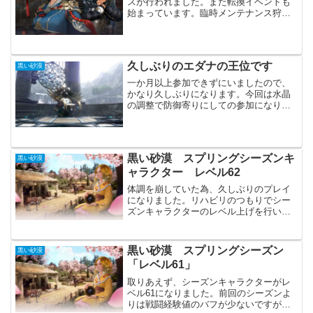
スが行われました。また転換イベントも
始まっています。臨時メンテナンス狩場
の不具合やドーサ関係の依頼での不具合
の修正の為、行われた様です。いつもな
ら「心を込めた箱」が補填として配布さ
れますが、...
久しぶりのエダナの王位です
黒い砂漠
一か月以上参加できずにいましたので、
かなり久しぶりになります。今回は水晶
の調整で防御寄りにしての参加になりま
す。一対一ではワンコンボで倒されませ
んが、こちらも倒せない感じでした。結
局すれ違いざまにキャッチを貰い、複数
人で殴られて倒されてしま...
黒い砂漠 スプリングシーズンキ
黒い砂漠
ャラクター レベル62
体調を崩していた為、久しぶりのプレイ
になりました。リハビリのつもりでシー
ズンキャラクターのレベル上げを行い、
なんとかレベル62まで上げる事ができま
した。今回のシーズンは戦闘経験値アッ
プのバフが控えめで、多少苦労しまし
黒い砂漠 スプリングシーズン
黒い砂漠
た。釣り放置でも戦闘経験...
「レベル61」
取りあえず、シーズンキャラクターがレ
ベル61になりました。前回のシーズンよ
りは戦闘経験値のバフが少ないですが、