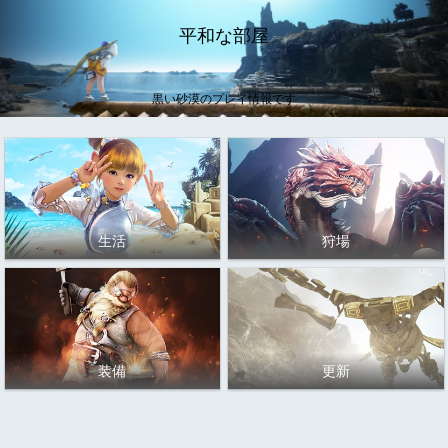
平和な部屋
黒い砂漠のプレイ情報です
生活
狩場
装備
更新