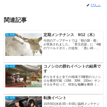
ぴんふ
関連記事
定期メンテナンス 9/12（木）
黒い砂漠
今回のアップデートでは「朝の国・都」
が実装されました。「君王武器」に「4種
のワールドボス」の追加、「黒い祠 - 黄
海道(パーティ)」など、新規要素が盛りだ
くさんです。新規イベントもかなり追加
され、HOTTIMEイベントも来ています。
連休中は...
コノシロの群れイベントの結果で
黒い砂漠
す
釣りをすると全ての地域で3種類のコノシ
ロを獲得可能（10M、30M、100m）サン
サカを手伝って、特別な報酬を獲得（家
門あたり１回依頼）まだまだ材料が足り
ないサンサカを手伝おう（週間依頼）あ
まり釣り時間が長く取れなかったせい
転換イベント
黒い砂漠
か、結果は散々な...
10月9日(水)6:00～8:00に臨時メンテナン