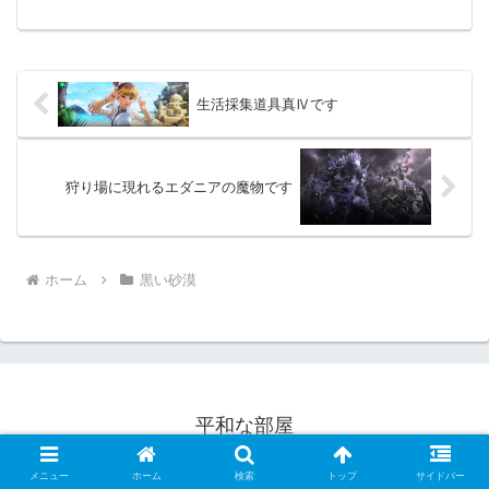
あまり感じる事無くレベル上げを行えま
した。レベル1～45くらいいつも通り、序
盤はメイン依頼を進め、簡易メイン依頼
を選択しました。そ...
生活採集道具真Ⅳです
狩り場に現れるエダニアの魔物です
ホーム
黒い砂漠
平和な部屋
© 2022 平和な部屋.
メニュー
ホーム
検索
トップ
サイドバー