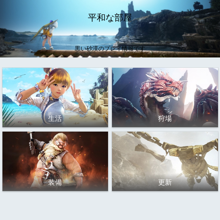
平和な部屋
黒い砂漠のプレイ情報です
生活
狩場
装備
更新