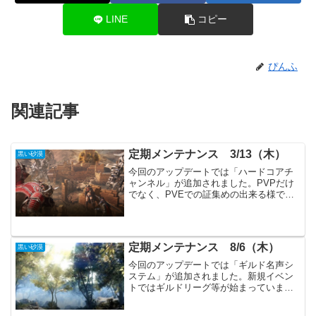
LINE
コピー
ぴんふ
関連記事
定期メンテナンス 3/13（木）
黒い砂漠
今回のアップデートでは「ハードコアチ
ャンネル」が追加されました。PVPだけ
でなく、PVEでの証集めの出来る様で
す。新規イベントは少ないですが、先週
と比べHOTTIMEの効果が倍になっていま
す。主要アップデートハードコアチャン
ネルが追加各職の...
定期メンテナンス 8/6（木）
黒い砂漠
今回のアップデートでは「ギルド名声シ
ステム」が追加されました。新規イベン
トではギルドリーグ等が始まっていま
す。主要アップデート「ギルド名声」が
追加（ギルド名声数値に応じて、ギルド