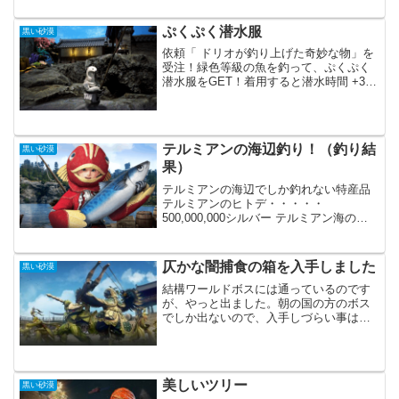
全体に適用される特典）各職の調整
（NJ、AG）1週間限定の「ギ...
ぷくぷく潜水服
黒い砂漠
依頼「 ドリオが釣り上げた奇妙な物」を
受注！緑色等級の魚を釣って、ぷくぷく
潜水服をGET！着用すると潜水時間 +30
秒の効果が適用衣装交換券を使用する
と、潜水時間 +90秒、水泳速度 +90%の
効果（衣装スロットに着用）以前にも似
たようなイ...
テルミアンの海辺釣り！（釣り結
黒い砂漠
果）
テルミアンの海辺でしか釣れない特産品
テルミアンのヒトデ・・・・・
500,000,000シルバー テルミアン海の貝
殻・・・・・30,000,000シルバー テルミ
アン大王クラゲ・・・・10,000,000シル
バーまだテルミアンの海辺は残って...
仄かな闇捕食の箱を入手しました
黒い砂漠
結構ワールドボスには通っているのです
が、やっと出ました。朝の国の方のボス
でしか出ないので、入手しづらい事は確
かです。入手できるアイテムは何時かは
使用すると思います。ただもう取引所で
はかなり余っているので、売る事は難し
いかもしれません。箱以外...
美しいツリー
黒い砂漠