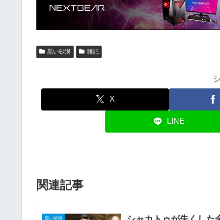
黒い砂漠
雑記
X
LINE
関連記事
シャカトゥが失くした
黒い砂漠