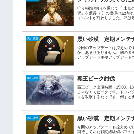
狩り/採集/釣りを通じて「 未知
貨」を獲得 未知の模様の金鋳
イベントが終わりました。私は最
黒い砂漠 定期メンテナ
黒い砂漠
今回のアップデートは控えめで
か、あまりありません。朝の国
アップデート主要アップデートマ
覇王ピーク討伐
黒い砂漠
覇王ピーク出現時間（15:00、1
じゃなくてピークです。ドタバ
クを攻撃するだけです。倒すと更に
黒い砂漠 定期メンテナ
黒い砂漠
今回のアップデートも控えめで
期待していた戦闘経験値バフの