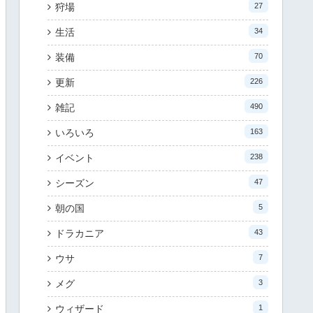
狩場
27
生活
34
装備
70
更新
226
雑記
490
いろいろ
163
イベント
238
シーズン
47
朝の国
5
ドラカニア
43
ウサ
7
メグ
3
ウィザード
1