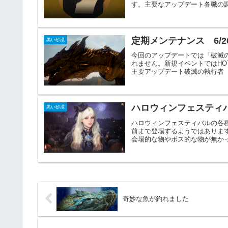
す。主要なアップデート各職の調整L
定期メンテナンス 6/2
黒い砂漠
今回のアップデートでは「破滅
れません。新規イベントではHO
主要アップデート破滅の執行者（
ハロウィンフェスティ
黒い砂漠
ハロウィンフェスティバルの各
前まで登場するようではありま
会場的な物やボス的な物が無かっ
奇妙な魚が釣れました