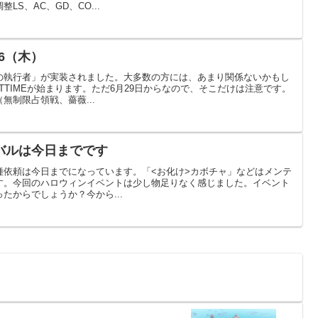
S、AC、GD、CO...
6（木）
の執行者」が実装されました。大多数の方には、あまり関係ないかもし
TTIMEが始まります。ただ6月29日からなので、そこだけは注意です。
無制限占領戦、薔薇...
バルは今日までです
種依頼は今日までになっています。「<お化け>カボチャ」などはメンテ
す。今回のハロウィンイベントは少し物足りなく感じました。イベント
たからでしょうか？今から...