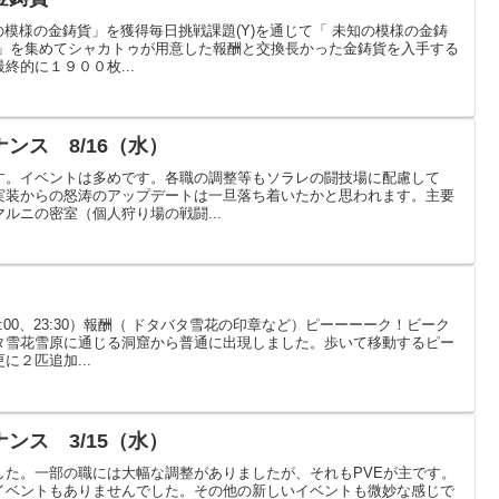
の模様の金鋳貨」を獲得毎日挑戦課題(Y)を通じて「 未知の模様の金鋳
貨」を集めてシャカトゥが用意した報酬と交換長かった金鋳貨を入手する
終的に１９００枚...
ンス 8/16（水）
す。イベントは多めです。各職の調整等もソラレの闘技場に配慮して
実装からの怒涛のアップデートは一旦落ち着いたかと思われます。主要
ルニの密室（個人狩り場の戦闘...
8:00、23:30）報酬（ ドタバタ雪花の印章など）ピーーーーク！ビーク
タ雪花雪原に通じる洞窟から普通に出現しました。歩いて移動するピー
２匹追加...
ンス 3/15（水）
した。一部の職には大幅な調整がありましたが、それもPVEが主です。
イベントもありませんでした。その他の新しいイベントも微妙な感じで