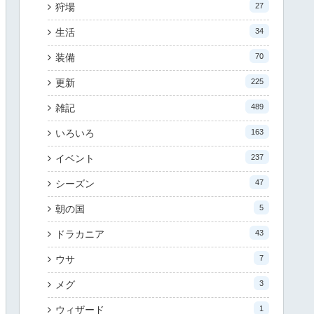
狩場
27
生活
34
装備
70
更新
225
雑記
489
いろいろ
163
イベント
237
シーズン
47
朝の国
5
ドラカニア
43
ウサ
7
メグ
3
ウィザード
1