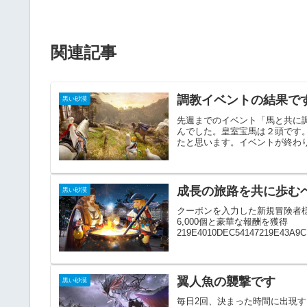
関連記事
調教イベントの結果で
黒い砂漠
先週までのイベント「馬と共に
んでした。皇室宝馬は２頭です
たと思います。イベントが終わり
成長の旅路を共に歩む
黒い砂漠
クーポンを入力した新規冒険者
6,000個と豪華な報酬を獲得
219E4010DEC54147219E43A9C
翼人魚の襲撃です
黒い砂漠
毎日2回、決まった時間に出現する翼