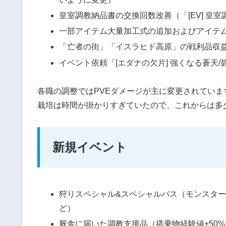
皇室調教納品書の交換回数改善（「[EV] 皇
一部アイテム大量加工式の追加およびアイテ
「亡者の街」「イスラヒド高原」の戦利品収
イベント依頼「[エダナの欠片] 強くなる蒼天/
各職の調整ではPVEダメージが主に変更されていま
栽培は時間が掛かりすぎていたので、これからは多
新規イベント
狩りスペシャル&スペシャルパス（モンスタ
ど）
厩舎に届いた調教支援品（搭乗物経験値+50%