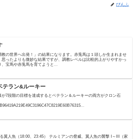
ぴんふ
す
調教の世界へ出発！」の結果になります。赤兎馬は１頭しか生まれませ
。思ったよりも微妙な結果ですが、調教レベルは比較的上がりやすかっ
、宝馬や赤兎馬を育てようと...
ベテラン&ルーキー
様が7段階の目標を達成するとベテラン＆ルーキーの両方がクロン石
B96419A219E49C3196C47C8219E60B76315...
人魚（18:00、23:45） テルミアンの脅威、翼人魚の襲撃 I～III（家