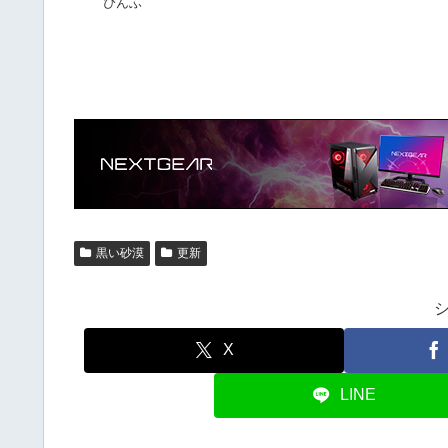
ぴんふ
黒い砂漠
更新
X
LINE