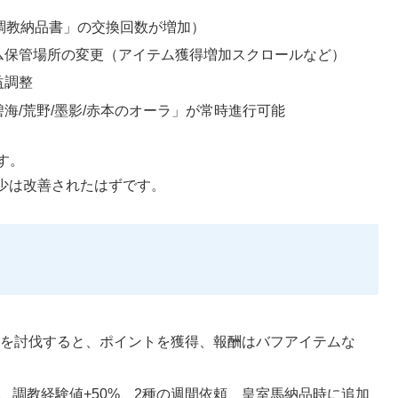
室調教納品書」の交換回数が増加）
ム保管場所の変更（アイテム獲得増加スクロールなど）
益調整
碧海/荒野/墨影/赤本のオーラ」が常時進行可能
す。
少は改善されたはずです。
ーを討伐すると、ポイントを獲得、報酬はバフアイテムな
、調教経験値+50%、2種の週間依頼、皇室馬納品時に追加