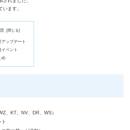
加されました。
ています。
次
要アップデート
規イベント
とめ
WZ、KT、NV、DR、WS
）
ント