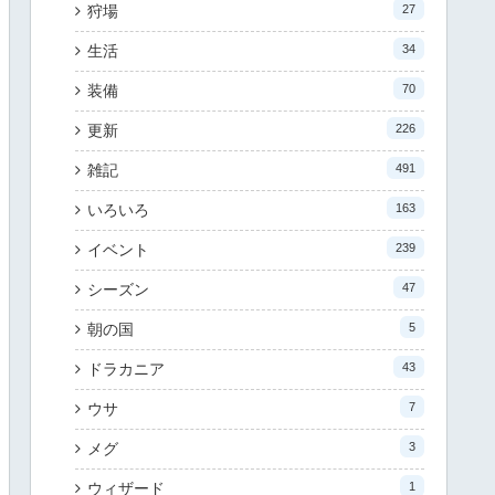
狩場
27
生活
34
装備
70
更新
226
雑記
491
いろいろ
163
イベント
239
シーズン
47
朝の国
5
ドラカニア
43
ウサ
7
メグ
3
ウィザード
1