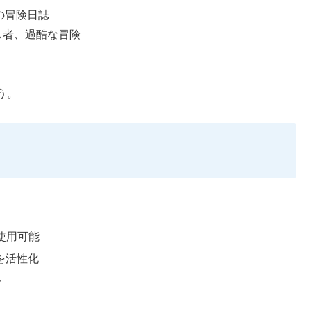
の冒険日誌
し者、過酷な冒険
う。
使用可能
を活性化
ト