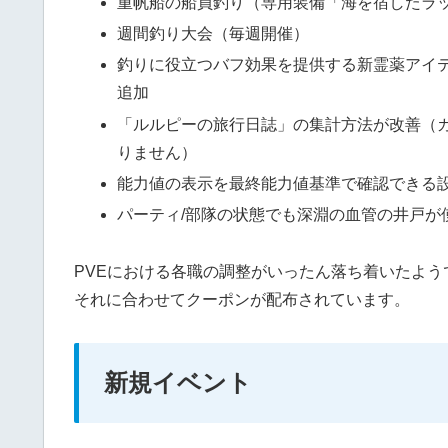
重帆船の船員釣り（専用装備「海を宿したラ
週間釣り大会（毎週開催）
釣りに役立つバフ効果を提供する新霊薬アイ
追加
「ルルピーの旅行日誌」の集計方法が改善（
りません）
能力値の表示を最終能力値基準で確認できる
パーティ/部隊の状態でも深淵の血管の井戸が
PVEにおける各職の調整がいったん落ち着いたよう
それに合わせてクーポンが配布されています。
新規イベント