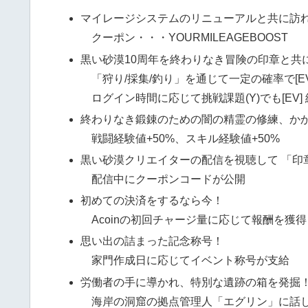
マイレージシステムのリニューアルと共に訪
クーポン・・・YOURMILEAGEBOOST
黒い砂漠10周年を終わりなき冒険の印章と共
「狩り/採集/釣り」を通じて一定の確率で[E
ログイン時間に応じて挑戦課題(Y)でも[EV
終わりなき鍛錬のための闇の精霊の修練、か
戦闘経験値+50%、スキル経験値+50%
黒い砂漠クリエイターの配信を視聴して 「印
配信中にクーポンコードが公開
初めての決済をするなら今！
Acoinの初回チャージ量に応じて報酬を獲得
思い出の詰まった記念称号！
家門作成日に応じてイベント称号が支給
労働者の手に導かれ、特別な遺跡の箱を発掘
海岸の洞窟の拠点管理人「エグリン」に話し