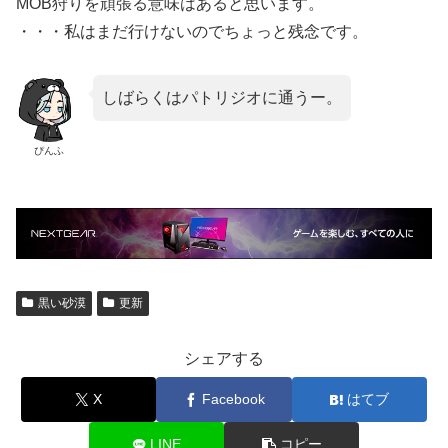
MOB狩りを頑張る意味はあると思います。
・・・私はまだ行けないのでちょっと残念です。
しばらくはパトリジオに通うー。
ぴんふ
黒い砂漠
更新
シェアする
X
Facebook
はてブ
LINE
コピー