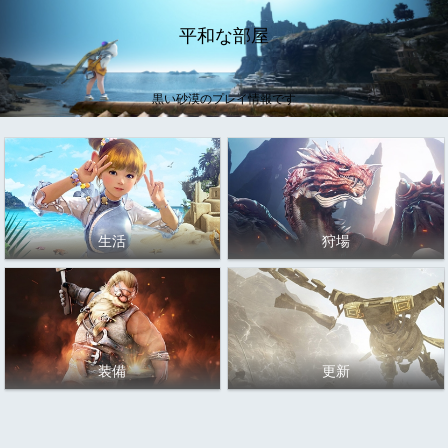
平和な部屋
黒い砂漠のプレイ情報です
生活
狩場
装備
更新