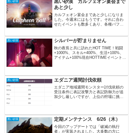
黒い砂漠 カルフェオン宴会まで
黒い砂漠
あと少し
カルフェオン宴会まであと少しになりま
した。今週末にはもうです。それに合わ
せたイベントも数多くあり、各種バフや
アイテム等を見逃せません。当日はいつ
もの如く、「Jのハンマー」を期待してい
ます。今回は複数配布してくれたらと思
シルバーが貯まりません
黒い砂漠
っています。・・・私の...
秋の夜長と共に訪れたHOT TIME！戦闘
+1000%、スキル+400%、生活+100%、
アイテム+100%現在HOTTIMEイベント中
でドロップ率等が上がっています。シル
バーが稼ぎやすくなっているはずなので
すが、全然増えません。原因は錬金...
エダニア週間討伐依頼
黒い砂漠
エダニア地域週間モンスター討伐依頼の
受注条件に表記攻撃力と表記防御力が追
加少し厳しいですが、上位の狩場に挑戦
しようと思っていました。ただ先週まで
は受けられた週間依頼に、能力値の条件
が出来てしまっています。挑戦する気が
萎えてしまいましたが、新...
定期メンテナンス 6/26（木）
黒い砂漠
今回のアップデートでは「破滅の執行
者」が実装されました。大多数の方に