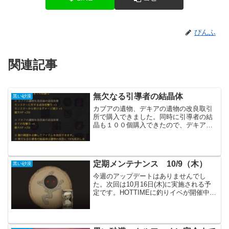
ぴんふ
関連記事
無欠なる引導者の結晶体
黒い砂漠
カブアの遺物、デキアの遺物の改良取引
所で購入できました。同時に引導者の結
晶も１００個購入できたので、デキアの
遺物を改良できます。デキアの遺物はダ
メ減の方を改良し、光明石もダメ減を入
れます。もちろん光明石は結晶化した終
焉のオーラで増幅された方...
定期メンテナンス 10/9（木）
黒い砂漠
今週のアップデートはありませんでし
た。次回は10月16日(木)に実施される予
定です。HOTTIMEに釣りイベが開催中な
ので、アップデートが無くてもあまり問
題はなさそうです。個人的にはいつもよ
りたくさん魚が釣れている感じです。ち
ょっと寂しいか...