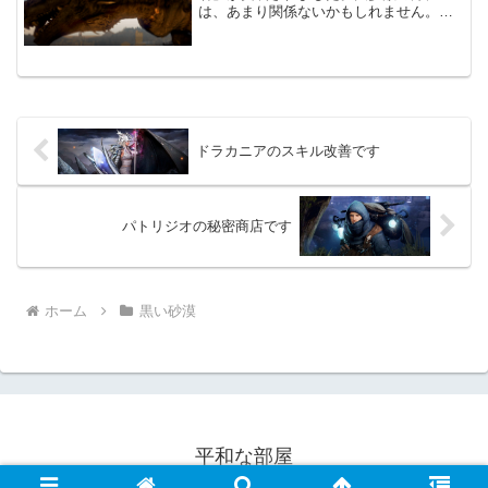
は、あまり関係ないかもしれません。新
規イベントではHOTTIMEが始まります。
ただ6月29日からなので、そこだけは注意
です。主要アップデート破滅の執行者
（無制限占領戦、薔薇...
ドラカニアのスキル改善です
パトリジオの秘密商店です
ホーム
黒い砂漠
平和な部屋