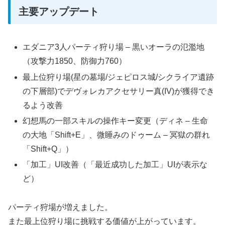
主要アップデート
エダニア3人パーティ狩り場 – 黒いオーラの氾濫地
（攻撃力1850、防御力760）
最上位狩り場(星の墓場/ジェピロス城/シクライア遺跡
の下層部)でデヴォレカアクセサリー真(IV)が獲得でき
るよう改善
幻想馬の一部スキルの操作キー変更（ディネ – 生命
の大地「Shift+E」、微睡みのドゥーム – 冥獄の群れ
「Shift+Q」）
「加工」UI改善（「最近成功した加工」UIが表示な
ど）
パーティ狩場が増えました。
また最上位狩り場に挑戦する価値が上がっています。