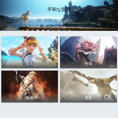
平和な部屋
黒い砂漠のプレイ情報です
生活
狩場
装備
更新