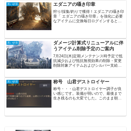
（道人、１０面フェンス、...
エダニアの囁き印章
黒い砂漠
狩り/採集/釣りで獲得！エダニアの囁き印
章「 エダニアの囁き印章」を強化に必要
なアイテムに交換毎日ログインすると、
挑戦課題(Y)を通じて「 エダニアの囁き印
章」を最大で270個獲得可能！「 エダニ
アの囁き印章」を集めていますが、あま
り増えま...
ダメージ計算式リニューアルに伴
黒い砂漠
うアイテム削除予定のご案内
7月24日(木)定期メンテナンス時予定で抵
抗減少および抵抗無視効果の削除・変更
削除対象アイテムおよびシルバー支給の
予定抵抗無視やキャッチ抵抗の水晶等が
削除されます。水晶バッグに登録済みの
水晶がどうなるかは分かりませんが、た
称号 山君デストロイヤー
黒い砂漠
ぶんシルバーになっ...
称号・・・山君デストロイヤー調子が良
い感じです。装備が弱いので、最後まで
生き残るのも大変でした。このまま朝の
国全てのボスの称号を取ってしまいたい
です。ぴんふ残るはあと２つだー。