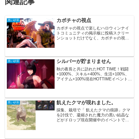
関連記事
カボチャの視点
黒い砂漠
カボチャの視点で楽しむハロウィンナイ
トコミュニティの掲示板に投稿スクリー
ンショットだけでなく、カボチャの視点
での投稿をする必要があります。あまり
難しく考えず、スクリーンショットに好
きなカボチャテンプレートを重ねて「透
明の選択」を選ぶだけで良...
シルバーが貯まりません
黒い砂漠
秋の夜長と共に訪れたHOT TIME！戦闘
+1000%、スキル+400%、生活+100%、
アイテム+100%現在HOTTIMEイベント中
でドロップ率等が上がっています。シル
バーが稼ぎやすくなっているはずなので
すが、全然増えません。原因は錬金...
飢えたクマが現れました。
黒い砂漠
採集、栽培で「 飢えたクマの痕跡」クマ
を討伐で、凝縮された魔力の黒い結晶な
どがドロップ現在開催中のイベントで
す。採集では、出現の頻度はあまり高く
無いです。（１時間で０～３回くらい）
栽培では、モグラと一緒に出現します。