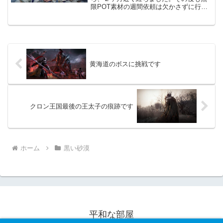
限POT素材の週間依頼は欠かさずに行
い、「カツバリアクの猛毒」を集めてい
ました。また100個集めるつもりでした
が、その前に「古代のマクタナンの毒
腺」がドロップしてくれ...
黄海道のボスに挑戦です
クロン王国最後の王太子の痕跡です
ホーム
黒い砂漠
平和な部屋