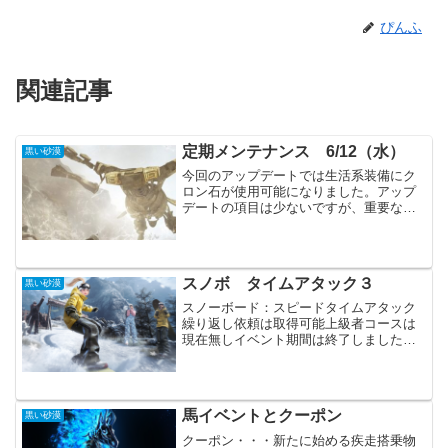
ぴんふ
関連記事
定期メンテナンス 6/12（水）
黒い砂漠
今回のアップデートでは生活系装備にク
ロン石が使用可能になりました。アップ
デートの項目は少ないですが、重要な内
容が多いです。イベントでは来週行われ
る、命中/ダメージ減少/回避システムの改
編に合わせた物が始まっています。主要
アップデート拠点戦、...
スノボ タイムアタック３
黒い砂漠
スノーボード：スピードタイムアタック
繰り返し依頼は取得可能上級者コースは
現在無しイベント期間は終了しました
が、まだスノボはプレイ可能でした。た
だ上級者コースはありません。そしてち
ょっとだけ記録更新です。加速を上手く
使えればもう少し早くなりそ...
馬イベントとクーポン
黒い砂漠
クーポン・・・新たに始める疾走搭乗物